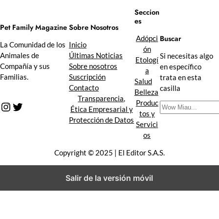
Seccion
es
Sobre Nosotros
Pet Family Magazine
Buscar
Adópci
Inicio
La Comunidad de los
ón
Últimas Noticias
Animales de
Si necesitas algo
Etologí
Sobre nosotros
Compañía y sus
en específico
a
Suscripción
Familias.
trata en esta
Salud
Contacto
casilla
Belleza
Transparencia,
Produc
Instagram
Twitter
B
Ética Empresarial y
tos y
u
Protección de Datos
Servici
s
os
c
a
Copyright © 2025 | El Editor S.A.S.
r
Salir de la versión móvil