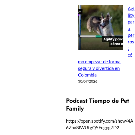
Agi
lity
par
a
per
ros
:
có
mo empezar de forma
segura y divertida en
Colombia
30/07/2026
Podcast Tiempo de Pet
Family
https://open.spotify.com/show/4A
6Zpv8lWUtgQ5Fugpg7D2