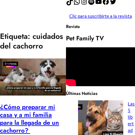
TikTok
WhatsApp
Instagram
Spotify
YouTube
Facebook
Twitter
Clic para suscribirte a la revista
Revista
Etiqueta:
cuidados
Pet Family TV
del cachorro
Últimas Noticias
Las
¿Cómo preparar mi
5
casa y a mi familia
lib
para la llegada de un
ert
cachorro?
ad