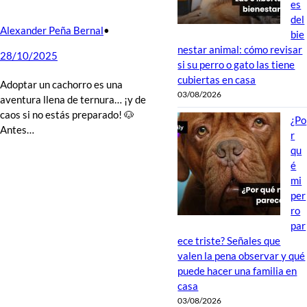
es
del
Alexander Peña Bernal
•
bie
nestar animal: cómo revisar
28/10/2025
si su perro o gato las tiene
cubiertas en casa
Adoptar un cachorro es una
03/08/2026
aventura llena de ternura… ¡y de
caos si no estás preparado! 🐶
¿Po
Antes…
r
qu
é
mi
per
ro
par
ece triste? Señales que
valen la pena observar y qué
puede hacer una familia en
casa
03/08/2026