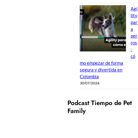
Agi
lity
par
a
per
ros
:
có
mo empezar de forma
segura y divertida en
Colombia
30/07/2026
Podcast Tiempo de Pet
Family