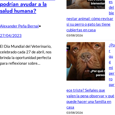
es
podrían ayudar a la
del
salud humana?
bie
nestar animal: cómo revisar
si su perro o gato las tiene
Alexander Peña Bernal
•
cubiertas en casa
27/04/2023
03/08/2026
¿Po
El Día Mundial del Veterinario,
r
celebrado cada 27 de abril, nos
qu
brinda la oportunidad perfecta
é
para reflexionar sobre…
mi
per
ro
par
ece triste? Señales que
valen la pena observar y qué
puede hacer una familia en
casa
03/08/2026