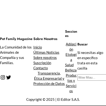
Seccion
es
Sobre Nosotros
Pet Family Magazine
Buscar
Adópci
Inicio
La Comunidad de los
ón
Últimas Noticias
Animales de
Si necesitas algo
Etologí
Sobre nosotros
Compañía y sus
en específico
a
Suscripción
Familias.
trata en esta
Salud
Contacto
casilla
Belleza
Transparencia,
Produc
Instagram
Twitter
B
Ética Empresarial y
tos y
u
Protección de Datos
Servici
s
os
c
a
Copyright © 2025 | El Editor S.A.S.
r