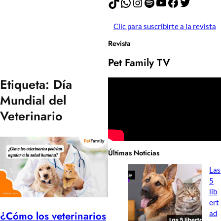
TikTok
WhatsApp
Instagram
Spotify
YouTube
Facebook
Twitter
Clic para suscribirte a la revista
Revista
Pet Family TV
Etiqueta:
Día
Mundial del
Veterinario
Últimas Noticias
Las
5
lib
ert
¿Cómo los veterinarios
ad