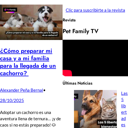
Clic para suscribirte a la revista
Revista
Pet Family TV
¿Cómo preparar mi
casa y a mi familia
para la llegada de un
cachorro?
Últimas Noticias
Alexander Peña Bernal
•
Las
5
28/10/2025
lib
ert
Adoptar un cachorro es una
ad
aventura llena de ternura… ¡y de
es
caos si no estás preparado! 🐶