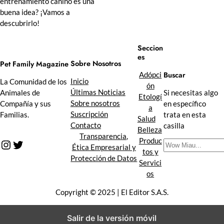
entrenamiento canino es una
buena idea? ¡Vamos a
descubrirlo!
Seccion
es
Sobre Nosotros
Pet Family Magazine
Buscar
Adópci
Inicio
La Comunidad de los
ón
Últimas Noticias
Animales de
Si necesitas algo
Etologí
Sobre nosotros
Compañía y sus
en específico
a
Suscripción
Familias.
trata en esta
Salud
Contacto
casilla
Belleza
Transparencia,
Produc
Instagram
Twitter
B
Ética Empresarial y
tos y
u
Protección de Datos
Servici
s
os
c
a
Copyright © 2025 | El Editor S.A.S.
r
Salir de la versión móvil