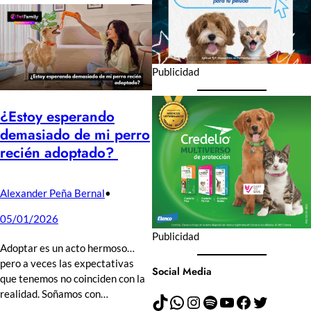
Publicidad
¿Estoy esperando
demasiado de mi perro
recién adoptado?
Alexander Peña Bernal
•
05/01/2026
Publicidad
Adoptar es un acto hermoso…
pero a veces las expectativas
Social Media
que tenemos no coinciden con la
realidad. Soñamos con…
TikTok
WhatsApp
Instagram
Spotify
YouTube
Facebook
Twitter