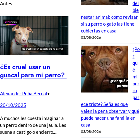
del
Antes…
bie
nestar animal: cómo revisar
si su perro o gato las tiene
cubiertas en casa
03/08/2026
¿Po
r
qu
¿Es cruel usar un
é
guacal para mi perro?
mi
per
ro
Alexander Peña Bernal
•
par
ece triste? Señales que
20/10/2025
valen la pena observar y qué
puede hacer una familia en
A muchos les cuesta imaginar a
casa
un perro dentro de una jaula. Les
suena a castigo o encierro.…
03/08/2026