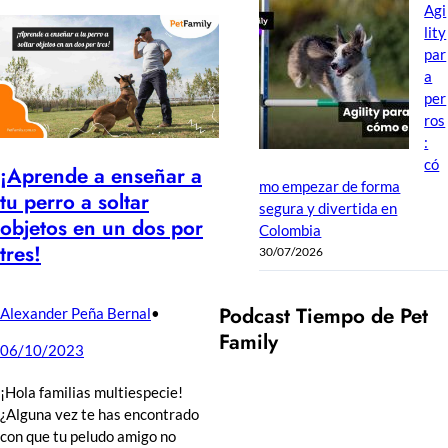
Agi
lity
par
a
per
ros
:
có
¡Aprende a enseñar a
mo empezar de forma
tu perro a soltar
segura y divertida en
objetos en un dos por
Colombia
tres!
30/07/2026
Podcast Tiempo de Pet
Alexander Peña Bernal
•
Family
06/10/2023
¡Hola familias multiespecie!
¿Alguna vez te has encontrado
con que tu peludo amigo no