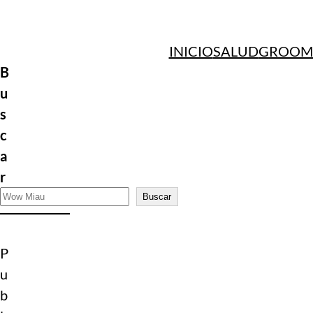
Saltar
al
INICIO
SALUD
GROOM
contenido
B
u
s
c
a
r
Buscar
P
u
b