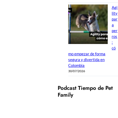
Agi
lity
par
a
per
ros
:
có
mo empezar de forma
segura y divertida en
Colombia
30/07/2026
Podcast Tiempo de Pet
Family