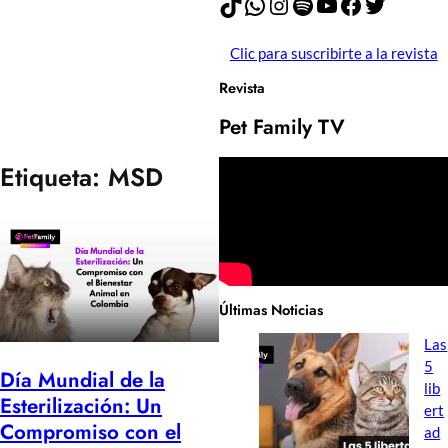
TikTok
WhatsApp
Instagram
Spotify
YouTube
Facebook
Twitter
Clic para suscribirte a la revista
Revista
Pet Family TV
Etiqueta:
MSD
Últimas Noticias
Las
5
Día Mundial de la
lib
Esterilización: Un
ert
Compromiso con el
ad