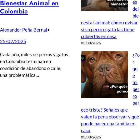
Bienestar Animal en
es
del
Colombia
bie
nestar animal: cómo revisar
si su perro o gato las tiene
Alexander Peña Bernal
•
cubiertas en casa
25/02/2025
03/08/2026
Cada año, miles de perros y gatos
¿Po
en Colombia terminan en
r
condición de abandono o calle,
qu
una problemática…
é
mi
per
ro
par
ece triste? Señales que
valen la pena observar y qué
puede hacer una familia en
casa
03/08/2026