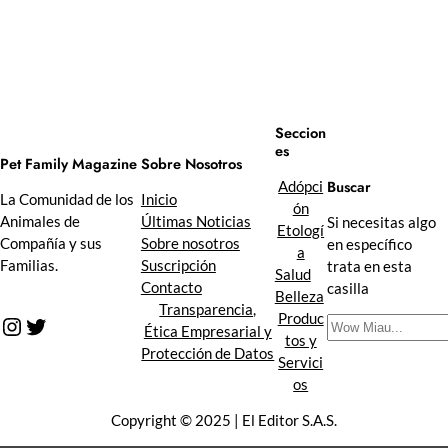
Seccion
es
Sobre Nosotros
Pet Family Magazine
Buscar
Adópci
Inicio
La Comunidad de los
ón
Últimas Noticias
Animales de
Si necesitas algo
Etologí
Sobre nosotros
Compañía y sus
en específico
a
Suscripción
Familias.
trata en esta
Salud
Contacto
casilla
Belleza
Transparencia,
Produc
Instagram
Twitter
B
Ética Empresarial y
tos y
u
Protección de Datos
Servici
s
os
c
a
Copyright © 2025 | El Editor S.A.S.
r