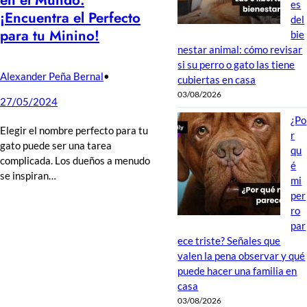
en el Mundo:
es
¡Encuentra el Perfecto
del
para tu Minino!
bie
nestar animal: cómo revisar
si su perro o gato las tiene
Alexander Peña Bernal
•
cubiertas en casa
03/08/2026
27/05/2024
¿Po
Elegir el nombre perfecto para tu
r
gato puede ser una tarea
qu
complicada. Los dueños a menudo
é
se inspiran…
mi
per
ro
par
ece triste? Señales que
valen la pena observar y qué
puede hacer una familia en
casa
03/08/2026