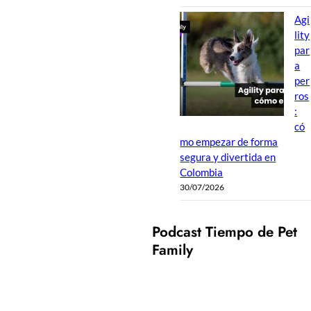
Agi
lity
par
a
per
ros
:
có
mo empezar de forma
segura y divertida en
Colombia
30/07/2026
Podcast Tiempo de Pet
Family