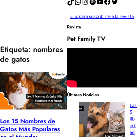
TikTok
WhatsApp
Instagram
Spotify
YouTube
Facebook
Twitter
Clic para suscribirte a la revista
Revista
Pet Family TV
Etiqueta:
nombres
de gatos
Últimas Noticias
Las
5
lib
Los 15 Nombres de
ert
Gatos Más Populares
ad