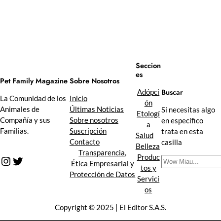
Seccion
es
Sobre Nosotros
Pet Family Magazine
Buscar
Adópci
Inicio
La Comunidad de los
ón
Últimas Noticias
Animales de
Si necesitas algo
Etologí
Sobre nosotros
Compañía y sus
en específico
a
Suscripción
Familias.
trata en esta
Salud
Contacto
casilla
Belleza
Transparencia,
Produc
Instagram
Twitter
B
Ética Empresarial y
tos y
u
Protección de Datos
Servici
s
os
c
a
Copyright © 2025 | El Editor S.A.S.
r