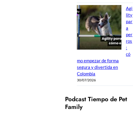
Agi
lity
par
a
per
ros
:
có
mo empezar de forma
segura y divertida en
Colombia
30/07/2026
Podcast Tiempo de Pet
Family