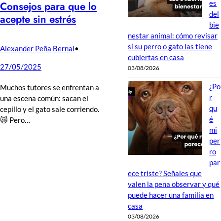
es
Consejos para que lo
del
acepte sin estrés
bie
nestar animal: cómo revisar
si su perro o gato las tiene
Alexander Peña Bernal
•
cubiertas en casa
27/05/2025
03/08/2026
¿Po
Muchos tutores se enfrentan a
r
una escena común: sacan el
qu
cepillo y el gato sale corriendo.
é
😿 Pero…
mi
per
ro
par
ece triste? Señales que
valen la pena observar y qué
puede hacer una familia en
casa
03/08/2026