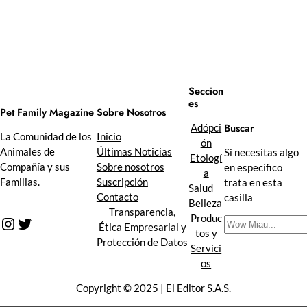
Seccion
es
Sobre Nosotros
Pet Family Magazine
Buscar
Adópci
Inicio
La Comunidad de los
ón
Últimas Noticias
Animales de
Si necesitas algo
Etologí
Sobre nosotros
Compañía y sus
en específico
a
Suscripción
Familias.
trata en esta
Salud
Contacto
casilla
Belleza
Transparencia,
Produc
Instagram
Twitter
B
Ética Empresarial y
tos y
u
Protección de Datos
Servici
s
os
c
a
Copyright © 2025 | El Editor S.A.S.
r