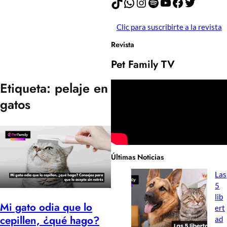
TikTok
WhatsApp
Instagram
Spotify
YouTube
Facebook
Twitter
Clic para suscribirte a la revista
Revista
Pet Family TV
Etiqueta:
pelaje en
gatos
Últimas Noticias
Las
5
lib
Mi gato odia que lo
ert
cepillen, ¿qué hago?
ad