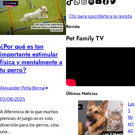
TikTok
WhatsApp
Instagram
Spotify
YouTube
Facebook
Twitter
Clic para suscribirte a la revista
Revista
Pet Family TV
¿Por qué es tan
importante estimular
física y mentalmente a
tu perro?
Alexander Peña Bernal
•
Últimas Noticias
03/08/2025
Las
5
A diferencia de lo que muchos
lib
piensan, el juego no es solo
ert
diversión para los perros, sino
ad
una…