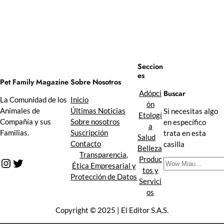
Seccion
es
Sobre Nosotros
Pet Family Magazine
Buscar
Adópci
Inicio
La Comunidad de los
ón
Últimas Noticias
Animales de
Si necesitas algo
Etologí
Sobre nosotros
Compañía y sus
en específico
a
Suscripción
Familias.
trata en esta
Salud
Contacto
casilla
Belleza
Transparencia,
Produc
Instagram
Twitter
B
Ética Empresarial y
tos y
u
Protección de Datos
Servici
s
os
c
a
Copyright © 2025 | El Editor S.A.S.
r