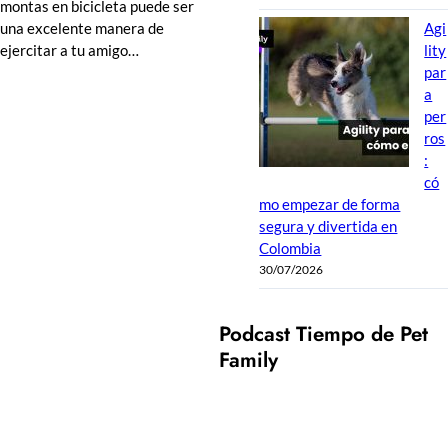
montas en bicicleta puede ser
una excelente manera de
Agi
ejercitar a tu amigo…
lity
par
a
per
ros
:
có
mo empezar de forma
segura y divertida en
Colombia
30/07/2026
Podcast Tiempo de Pet
Family