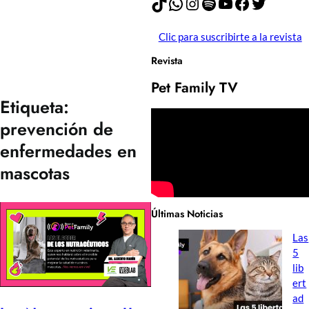
TikTok
WhatsApp
Instagram
Spotify
YouTube
Facebook
Twitter
Clic para suscribirte a la revista
Revista
Pet Family TV
Etiqueta:
prevención de
enfermedades en
mascotas
Últimas Noticias
Las
5
lib
ert
ad