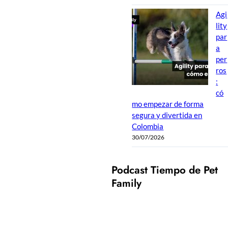
Agi
lity
par
a
per
ros
:
có
mo empezar de forma
segura y divertida en
Colombia
30/07/2026
Podcast Tiempo de Pet
Family