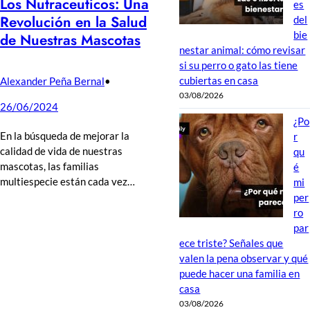
Los Nutraceuticos: Una
es
Revolución en la Salud
del
bie
de Nuestras Mascotas
nestar animal: cómo revisar
si su perro o gato las tiene
cubiertas en casa
Alexander Peña Bernal
•
03/08/2026
26/06/2024
¿Po
En la búsqueda de mejorar la
r
calidad de vida de nuestras
qu
mascotas, las familias
é
multiespecie están cada vez…
mi
per
ro
par
ece triste? Señales que
valen la pena observar y qué
puede hacer una familia en
casa
03/08/2026