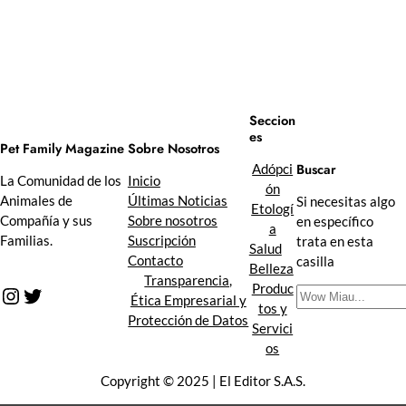
Seccion
es
Sobre Nosotros
Pet Family Magazine
Buscar
Adópci
Inicio
La Comunidad de los
ón
Últimas Noticias
Animales de
Si necesitas algo
Etologí
Sobre nosotros
Compañía y sus
en específico
a
Suscripción
Familias.
trata en esta
Salud
Contacto
casilla
Belleza
Transparencia,
Produc
Instagram
Twitter
B
Ética Empresarial y
tos y
u
Protección de Datos
Servici
s
os
c
a
Copyright © 2025 | El Editor S.A.S.
r