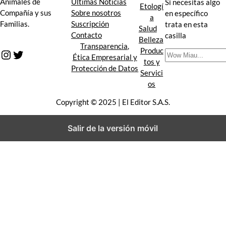
Últimas Noticias
Animales de
Si necesitas algo
Etologí
Sobre nosotros
Compañía y sus
en específico
a
Suscripción
Familias.
trata en esta
Salud
Contacto
casilla
Belleza
Transparencia,
Produc
Instagram
Twitter
B
Ética Empresarial y
tos y
u
Protección de Datos
Servici
s
os
c
a
Copyright © 2025 | El Editor S.A.S.
r
Salir de la versión móvil