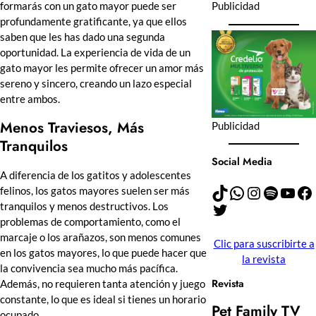
formarás con un gato mayor puede ser
Publicidad
profundamente gratificante, ya que ellos
saben que les has dado una segunda
oportunidad. La experiencia de vida de un
gato mayor les permite ofrecer un amor más
sereno y sincero, creando un lazo especial
entre ambos.
Menos Traviesos, Más
Publicidad
Tranquilos
Social Media
A diferencia de los gatitos y adolescentes
TikTok
WhatsApp
Instagram
Spotify
YouTube
Facebook
felinos, los gatos mayores suelen ser más
Twitter
tranquilos y menos destructivos. Los
problemas de comportamiento, como el
marcaje o los arañazos, son menos comunes
Clic para suscribirte a
en los gatos mayores, lo que puede hacer que
la revista
la convivencia sea mucho más pacífica.
Revista
Además, no requieren tanta atención y juego
constante, lo que es ideal si tienes un horario
Pet Family TV
ocupado.