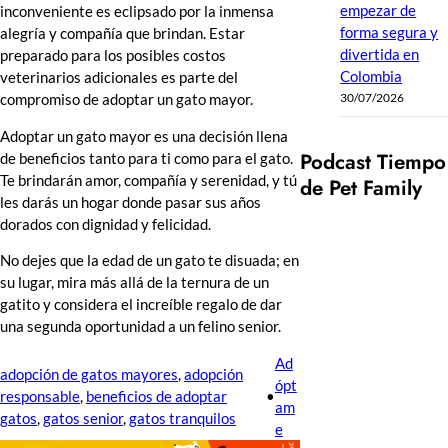
empezar de
inconveniente es eclipsado por la inmensa
forma segura y
alegría y compañía que brindan. Estar
divertida en
preparado para los posibles costos
Colombia
veterinarios adicionales es parte del
compromiso de adoptar un gato mayor.
30/07/2026
Adoptar un gato mayor es una decisión llena
Podcast Tiempo
de beneficios tanto para ti como para el gato.
Te brindarán amor, compañía y serenidad, y tú
de Pet Family
les darás un hogar donde pasar sus años
dorados con dignidad y felicidad.
No dejes que la edad de un gato te disuada; en
su lugar, mira más allá de la ternura de un
gatito y considera el increíble regalo de dar
una segunda oportunidad a un felino senior.
Ad
adopción de gatos mayores
, 
adopción
ópt
responsable
, 
beneficios de adoptar
•
am
gatos
, 
gatos senior
, 
gatos tranquilos
e