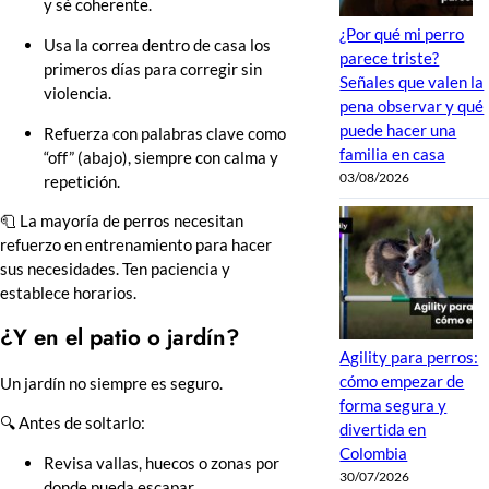
y sé coherente.
¿Por qué mi perro
Usa la correa dentro de casa los
parece triste?
primeros días para corregir sin
Señales que valen la
violencia.
pena observar y qué
puede hacer una
Refuerza con palabras clave como
familia en casa
“off” (abajo), siempre con calma y
03/08/2026
repetición.
🧻 La mayoría de perros necesitan
refuerzo en entrenamiento para hacer
sus necesidades. Ten paciencia y
establece horarios.
¿Y en el patio o jardín?
Agility para perros:
cómo empezar de
Un jardín no siempre es seguro.
forma segura y
🔍 Antes de soltarlo:
divertida en
Colombia
Revisa vallas, huecos o zonas por
30/07/2026
donde pueda escapar.