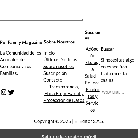
Seccion
es
Sobre Nosotros
Pet Family Magazine
Buscar
Adópci
Inicio
La Comunidad de los
ón
Últimas Noticias
Animales de
Si necesitas algo
Etologí
Sobre nosotros
Compañía y sus
en específico
a
Suscripción
Familias.
trata en esta
Salud
Contacto
casilla
Belleza
Transparencia,
Produc
Instagram
Twitter
B
Ética Empresarial y
tos y
u
Protección de Datos
Servici
s
os
c
a
Copyright © 2025 | El Editor S.A.S.
r
Salir de la versión móvil