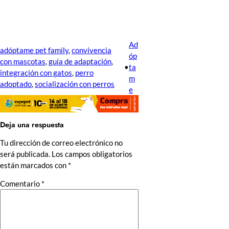
Ad
adóptame pet family
, 
convivencia
óp
con mascotas
, 
guía de adaptación
, 
•
ta
integración con gatos
, 
perro
m
adoptado
, 
socialización con perros
e
Deja una respuesta
Tu dirección de correo electrónico no
será publicada.
Los campos obligatorios
están marcados con
*
Comentario
*