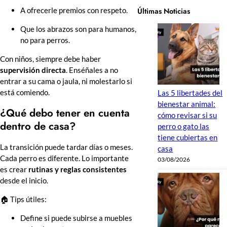
Últimas Noticias
A ofrecerle premios con respeto.
Que los abrazos son para humanos,
no para perros.
Con niños, siempre debe haber
supervisión directa
. Enséñales a no
entrar a su cama o jaula, ni molestarlo si
está comiendo.
Las 5 libertades del
bienestar animal:
¿Qué debo tener en cuenta
cómo revisar si su
dentro de casa?
perro o gato las
tiene cubiertas en
La transición puede tardar días o meses.
casa
Cada perro es diferente. Lo importante
03/08/2026
es crear
rutinas y reglas consistentes
desde el inicio.
🏠 Tips útiles:
Define si puede subirse a muebles