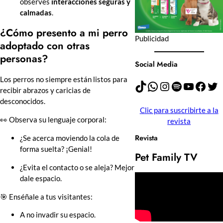
observes
interacciones seguras y
calmadas
.
¿Cómo presento a mi perro
Publicidad
adoptado con otras
personas?
Social Media
Los perros no siempre están listos para
TikTok
WhatsApp
Instagram
Spotify
YouTube
Facebook
Twitter
recibir abrazos y caricias de
desconocidos.
Clic para suscribirte a la
👀 Observa su lenguaje corporal:
revista
Revista
¿Se acerca moviendo la cola de
forma suelta? ¡Genial!
Pet Family TV
¿Evita el contacto o se aleja? Mejor
dale espacio.
🎯 Enséñale a tus visitantes:
A no invadir su espacio.