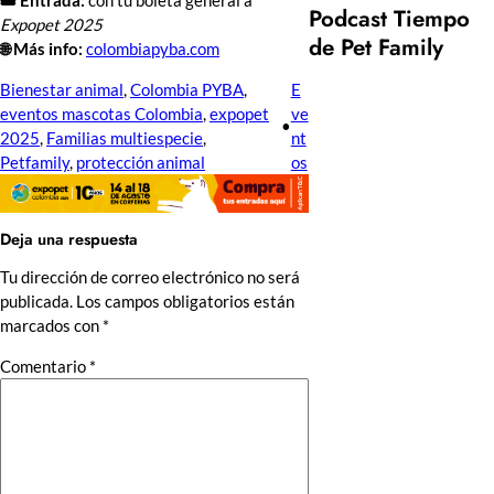
Podcast Tiempo
Expopet 2025
de Pet Family
🌐 Más info:
colombiapyba.com
Bienestar animal
, 
Colombia PYBA
, 
E
eventos mascotas Colombia
, 
expopet
ve
•
2025
, 
Familias multiespecie
, 
nt
Petfamily
, 
protección animal
os
Deja una respuesta
Tu dirección de correo electrónico no será
publicada.
Los campos obligatorios están
marcados con
*
Comentario
*