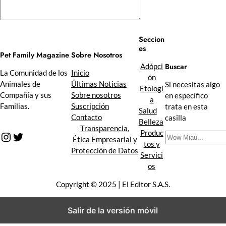
Seccion
es
Sobre Nosotros
Pet Family Magazine
Buscar
Adópci
Inicio
La Comunidad de los
ón
Últimas Noticias
Animales de
Si necesitas algo
Etologí
Sobre nosotros
Compañía y sus
en específico
a
Suscripción
Familias.
trata en esta
Salud
Contacto
casilla
Belleza
Transparencia,
Produc
Instagram
Twitter
B
Ética Empresarial y
tos y
u
Protección de Datos
Servici
s
os
c
a
Copyright © 2025 | El Editor S.A.S.
r
Salir de la versión móvil