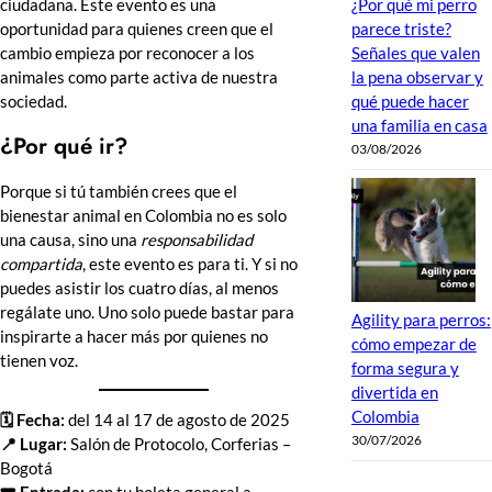
¿Por qué mi perro
ciudadana. Este evento es una
parece triste?
oportunidad para quienes creen que el
Señales que valen
cambio empieza por reconocer a los
la pena observar y
animales como parte activa de nuestra
qué puede hacer
sociedad.
una familia en casa
¿Por qué ir?
03/08/2026
Porque si tú también crees que el
bienestar animal en Colombia no es solo
una causa, sino una
responsabilidad
compartida
, este evento es para ti. Y si no
puedes asistir los cuatro días, al menos
regálate uno. Uno solo puede bastar para
Agility para perros:
inspirarte a hacer más por quienes no
cómo empezar de
tienen voz.
forma segura y
divertida en
Colombia
🗓️ Fecha:
del 14 al 17 de agosto de 2025
30/07/2026
📍 Lugar:
Salón de Protocolo, Corferias –
Bogotá
🎟️ Entrada:
con tu boleta general a