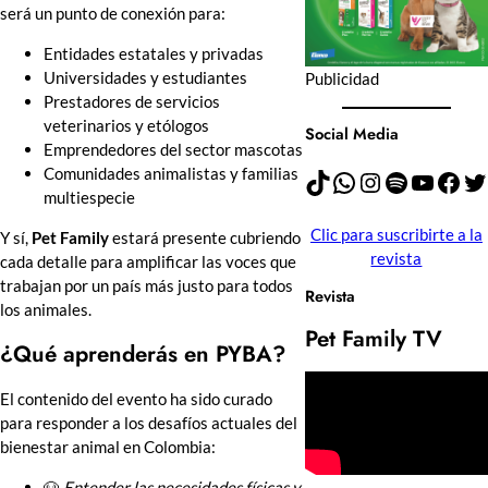
será un punto de conexión para:
Entidades estatales y privadas
Universidades y estudiantes
Publicidad
Prestadores de servicios
veterinarios y etólogos
Social Media
Emprendedores del sector mascotas
Comunidades animalistas y familias
TikTok
WhatsApp
Instagram
Spotify
YouTube
Facebook
Twitter
multiespecie
Clic para suscribirte a la
Y sí,
Pet Family
estará presente cubriendo
revista
cada detalle para amplificar las voces que
trabajan por un país más justo para todos
Revista
los animales.
Pet Family TV
¿Qué aprenderás en PYBA?
El contenido del evento ha sido curado
para responder a los desafíos actuales del
bienestar animal en Colombia:
🐶
Entender las necesidades físicas y