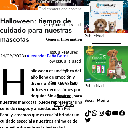
Halloween: tiempo de
cuidado para nuestras
Publicidad
mascotas
26/09/2023
•
Alexander Peña Bernal
H
alloween es una época del
año llena de emoción y
diversión, con disfraces,
Publicidad
dulces y decoraciones por
doquier. Sin embargo, para
Social Media
nuestras mascotas, puede representar una
serie de riesgos y ansiedades. En Pet
TikTok
WhatsApp
Instagram
Spotify
YouTube
Facebook
Family, creemos que es crucial brindar un
Twitter
cuidado especial a nuestros animales de
compañía durante esta festividad.