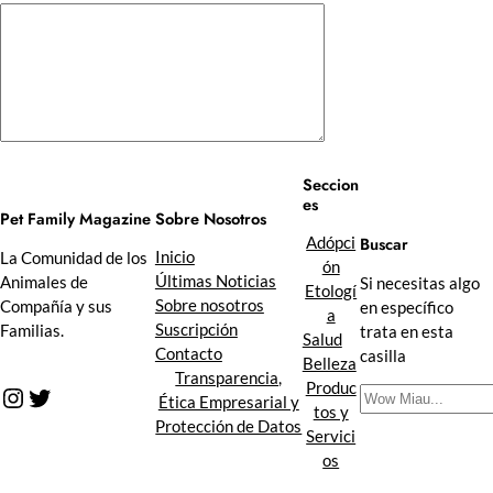
Seccion
es
Sobre Nosotros
Pet Family Magazine
Buscar
Adópci
Inicio
La Comunidad de los
ón
Últimas Noticias
Animales de
Si necesitas algo
Etologí
Sobre nosotros
Compañía y sus
en específico
a
Suscripción
Familias.
trata en esta
Salud
Contacto
casilla
Belleza
Transparencia,
Produc
Instagram
Twitter
B
Ética Empresarial y
tos y
u
Protección de Datos
Servici
s
os
c
a