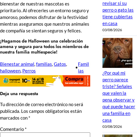
revisar si su
bienestar de nuestras mascotas es
perro o gato las
prioritario. Al ofrecerles un entorno seguro y
tiene cubiertas
amoroso, podemos disfrutar de la festividad
en casa
mientras aseguramos que nuestros animales
03/08/2026
de compañía se sientan seguros y felices.
¡Hagamos de Halloween una celebración
amena y segura para todos los miembros de
nuestra familia multiespecie!
Bienestar animal
, 
familias
, 
Gatos
, 
Famil
•
halloween
, 
Perros
ias
¿Por qué mi
perro parece
triste? Señales
que valen la
Deja una respuesta
pena observar y
Tu dirección de correo electrónico no será
qué puede hacer
publicada.
Los campos obligatorios están
una familia en
marcados con
*
casa
03/08/2026
Comentario
*