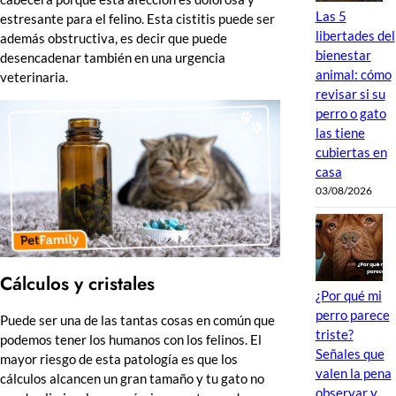
Las 5
estresante para el felino. Esta cistitis puede ser
libertades del
además obstructiva, es decir que puede
bienestar
desencadenar también en una urgencia
animal: cómo
veterinaria.
revisar si su
perro o gato
las tiene
cubiertas en
casa
03/08/2026
Cálculos y cristales
¿Por qué mi
perro parece
Puede ser una de las tantas cosas en común que
triste?
podemos tener los humanos con los felinos. El
Señales que
mayor riesgo de esta patología es que los
valen la pena
cálculos alcancen un gran tamaño y tu gato no
observar y