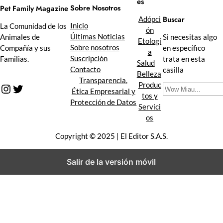
es
Sobre Nosotros
Pet Family Magazine
Buscar
Adópci
Inicio
La Comunidad de los
ón
Últimas Noticias
Animales de
Si necesitas algo
Etologí
Sobre nosotros
Compañía y sus
en específico
a
Suscripción
Familias.
trata en esta
Salud
Contacto
casilla
Belleza
Transparencia,
Produc
Instagram
Twitter
B
Ética Empresarial y
tos y
u
Protección de Datos
Servici
s
os
c
a
Copyright © 2025 | El Editor S.A.S.
r
Salir de la versión móvil