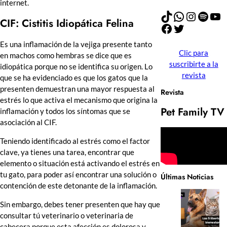
internet.
TikTok
WhatsApp
Instagram
Spotify
YouTube
CIF: Cistitis Idiopática Felina
Facebook
Twitter
Es una inflamación de la vejiga presente tanto
Clic para
en machos como hembras se dice que es
suscribirte a la
idiopática porque no se identifica su origen. Lo
revista
que se ha evidenciado es que los gatos que la
presenten demuestran una mayor respuesta al
Revista
estrés lo que activa el mecanismo que origina la
Pet Family TV
inflamación y todos los síntomas que se
asociación al CIF.
Teniendo identificado al estrés como el factor
clave, ya tienes una tarea, encontrar que
elemento o situación está activando el estrés en
tu gato, para poder así encontrar una solución o
Últimas Noticias
contención de este detonante de la inflamación.
Sin embargo, debes tener presenten que hay que
consultar tú veterinario o veterinaria de
cabecera porque esta afección es dolorosa y