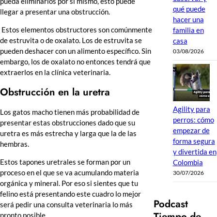
pueda eliminarlos por sí mismo, esto puede
qué puede
llegar a presentar una obstrucción.
hacer una
Estos elementos obstructores son comúnmente
familia en
de estruvita o de oxalato. Los de estruvita se
casa
pueden deshacer con un alimento específico. Sin
03/08/2026
embargo, los de oxalato no entonces tendrá que
extraerlos en la clínica veterinaria.
Obstrucción en la uretra
Agility para
Los gatos macho tienen más probabilidad de
perros: cómo
presentar estas obstrucciones dado que su
empezar de
uretra es más estrecha y larga que la de las
forma segura
hembras.
y divertida en
Estos tapones uretrales se forman por un
Colombia
proceso en el que se va acumulando materia
30/07/2026
orgánica y mineral. Por eso si sientes que tu
felino está presentando este cuadro lo mejor
Podcast
será pedir una consulta veterinaria lo más
Tiempo de
pronto posible.