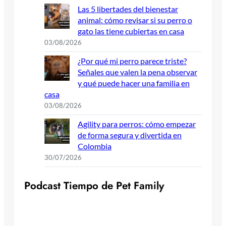
Las 5 libertades del bienestar
animal: cómo revisar si su perro o
gato las tiene cubiertas en casa
03/08/2026
¿Por qué mi perro parece triste?
Señales que valen la pena observar
y qué puede hacer una familia en
casa
03/08/2026
Agility para perros: cómo empezar
de forma segura y divertida en
Colombia
30/07/2026
P
o
d
c
a
s
t
T
i
e
m
p
o
d
e
P
e
t
F
a
m
i
l
y