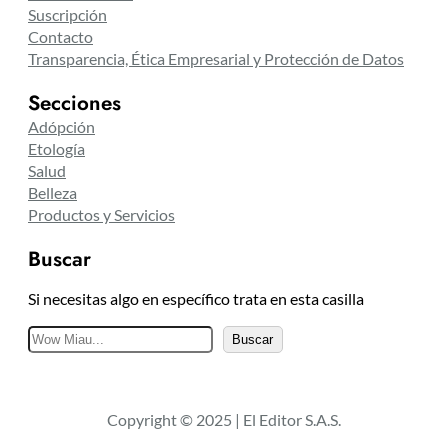
Suscripción
Contacto
Transparencia, Ética Empresarial y Protección de Datos
Secciones
Adópción
Etología
Salud
Belleza
Productos y Servicios
Buscar
Si necesitas algo en específico trata en esta casilla
B
Buscar
u
s
c
Copyright © 2025 | El Editor S.A.S.
a
r