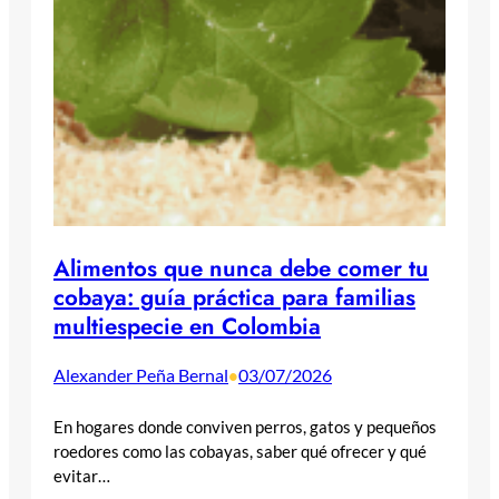
Alimentos que nunca debe comer tu
cobaya: guía práctica para familias
multiespecie en Colombia
Alexander Peña Bernal
03/07/2026
•
En hogares donde conviven perros, gatos y pequeños
roedores como las cobayas, saber qué ofrecer y qué
evitar…