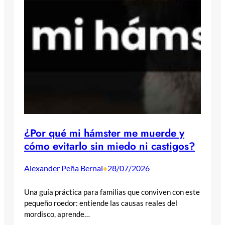
¿Por qué mi hámster me muerde y
cómo evitarlo sin miedo ni castigos?
Alexander Peña Bernal
28/07/2026
•
Una guía práctica para familias que conviven con este
pequeño roedor: entiende las causas reales del
mordisco, aprende…