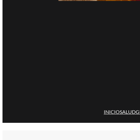
INICIO
SALUD
G