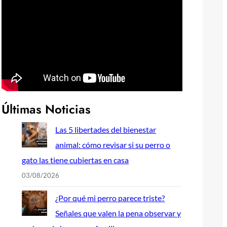
Últimas Noticias
Las 5 libertades del bienestar
animal: cómo revisar si su perro o
gato las tiene cubiertas en casa
03/08/2026
¿Por qué mi perro parece triste?
Señales que valen la pena observar y