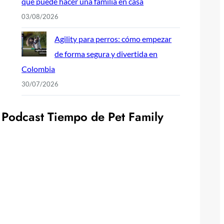
qué puede hacer una familia en casa
03/08/2026
Agility para perros: cómo empezar
de forma segura y divertida en
Colombia
30/07/2026
P
o
d
c
a
s
t
T
i
e
m
p
o
d
e
P
e
t
F
a
m
i
l
y