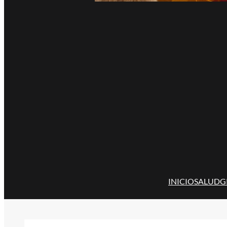
INICIO
SALUD
G