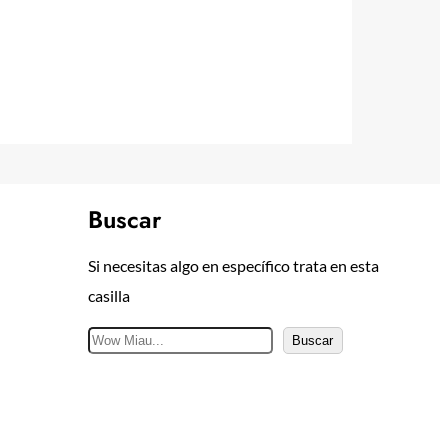
Buscar
Si necesitas algo en específico trata en esta
casilla
B
Buscar
u
s
c