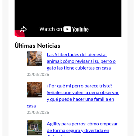
Últimas Noticias
Las 5 libertades del bienestar
animal: cómo revisar si su perro o
gato las tiene cubiertas en casa
03/08/2026
¿Por qué mi perro parece triste?
Señales que valen la pena observar
y qué puede hacer una familia en
casa
03/08/2026
Agility para perros: cómo empezar
de forma segura y divertida en