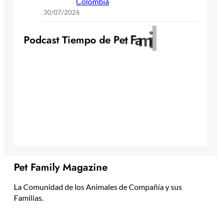
Colombia
30/07/2026
y
l
i
m
a
F
t
e
P
P
o
d
c
a
s
t
T
i
e
m
p
o
d
e
Pet Family Magazine
La Comunidad de los Animales de Compañía y sus
Familias.