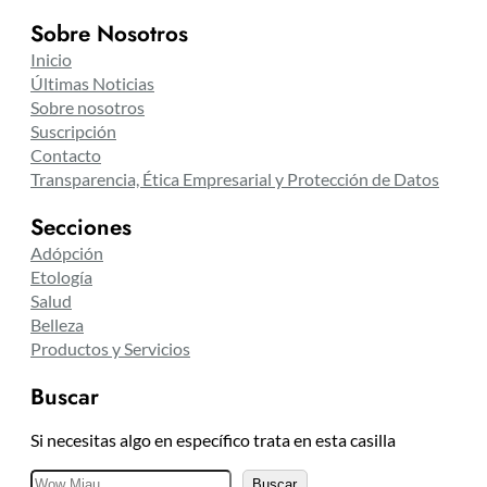
Sobre Nosotros
Inicio
Últimas Noticias
Sobre nosotros
Suscripción
Contacto
Transparencia, Ética Empresarial y Protección de Datos
Secciones
Adópción
Etología
Salud
Belleza
Productos y Servicios
Buscar
Si necesitas algo en específico trata en esta casilla
B
Buscar