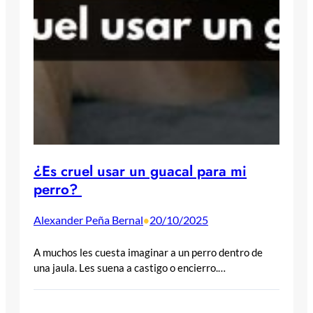
¿Es cruel usar un guacal para mi
perro?
Alexander Peña Bernal
20/10/2025
•
A muchos les cuesta imaginar a un perro dentro de
una jaula. Les suena a castigo o encierro.…