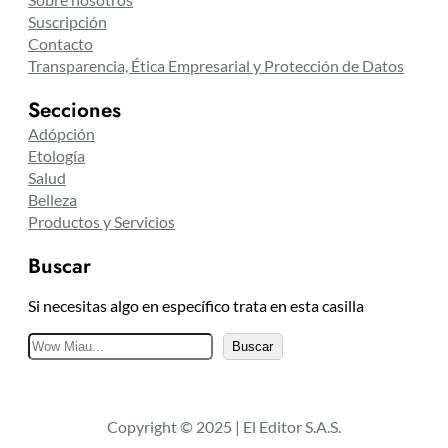
Suscripción
Contacto
Transparencia, Ética Empresarial y Protección de Datos
Secciones
Adópción
Etología
Salud
Belleza
Productos y Servicios
Buscar
Si necesitas algo en específico trata en esta casilla
B
Buscar
u
s
c
Copyright © 2025 | El Editor S.A.S.
a