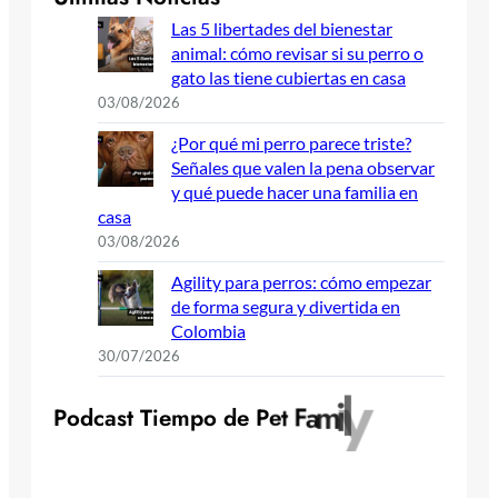
Las 5 libertades del bienestar
animal: cómo revisar si su perro o
gato las tiene cubiertas en casa
03/08/2026
¿Por qué mi perro parece triste?
Señales que valen la pena observar
y qué puede hacer una familia en
casa
03/08/2026
Agility para perros: cómo empezar
de forma segura y divertida en
Colombia
30/07/2026
y
l
i
m
a
F
t
e
P
o
d
c
a
s
t
T
i
e
m
p
o
d
e
P