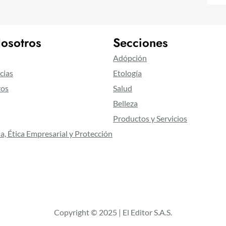
osotros
Secciones
Adópción
cias
Etología
ros
Salud
Belleza
Productos y Servicios
a, Ética Empresarial y Protección
Copyright © 2025 | El Editor S.A.S.