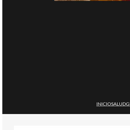
INICIO
SALUD
G