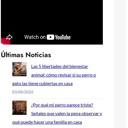
Últimas Noticias
Las 5 libertades del bienestar
animal: cómo revisar si su perro o
gato las tiene cubiertas en casa
03/08/2026
¿Por qué mi perro parece triste?
Señales que valen la pena observar y
qué puede hacer una familia en casa