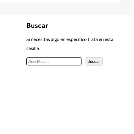
Buscar
Si necesitas algo en específico trata en esta
casilla
B
Buscar
u
s
c
a
r