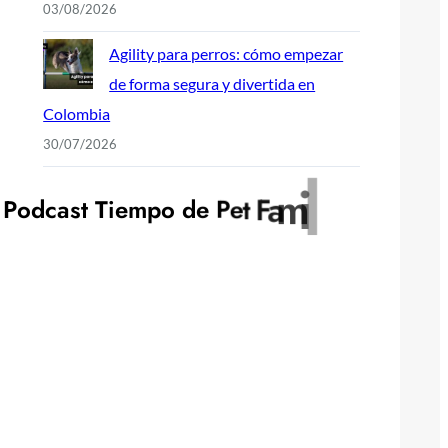
03/08/2026
Agility para perros: cómo empezar
de forma segura y divertida en
Colombia
30/07/2026
y
l
P
o
d
c
a
s
t
T
i
e
m
p
o
d
e
P
e
t
F
a
m
i