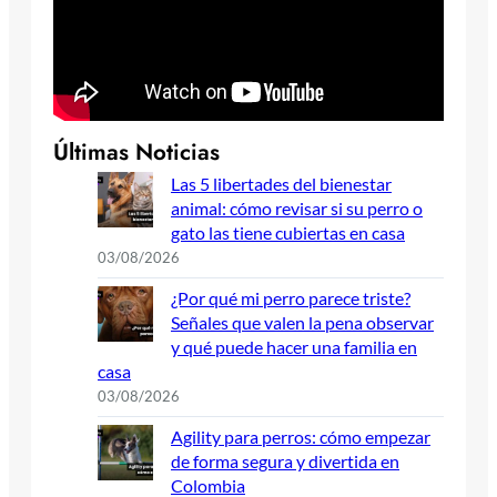
Últimas Noticias
Las 5 libertades del bienestar
animal: cómo revisar si su perro o
gato las tiene cubiertas en casa
03/08/2026
¿Por qué mi perro parece triste?
Señales que valen la pena observar
y qué puede hacer una familia en
casa
03/08/2026
Agility para perros: cómo empezar
de forma segura y divertida en
Colombia