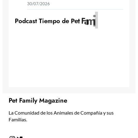
30/07/2026
y
l
i
m
a
F
t
e
P
P
o
d
c
a
s
t
T
i
e
m
p
o
d
e
Pet Family Magazine
La Comunidad de los Animales de Compañía y sus
Familias.