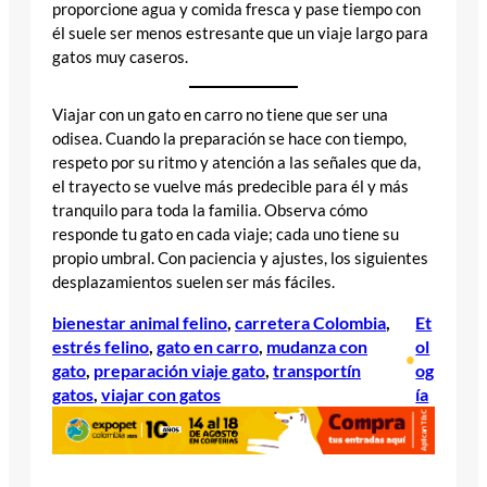
proporcione agua y comida fresca y pase tiempo con
él suele ser menos estresante que un viaje largo para
gatos muy caseros.
Viajar con un gato en carro no tiene que ser una
odisea. Cuando la preparación se hace con tiempo,
respeto por su ritmo y atención a las señales que da,
el trayecto se vuelve más predecible para él y más
tranquilo para toda la familia. Observa cómo
responde tu gato en cada viaje; cada uno tiene su
propio umbral. Con paciencia y ajustes, los siguientes
desplazamientos suelen ser más fáciles.
bienestar animal felino
, 
carretera Colombia
, 
Et
estrés felino
, 
gato en carro
, 
mudanza con
ol
•
gato
, 
preparación viaje gato
, 
transportín
og
gatos
, 
viajar con gatos
ía