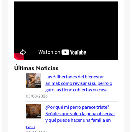
Últimas Noticias
Las 5 libertades del bienestar
animal: cómo revisar si su perro o
gato las tiene cubiertas en casa
03/08/2026
¿Por qué mi perro parece triste?
Señales que valen la pena observar
y qué puede hacer una familia en
casa