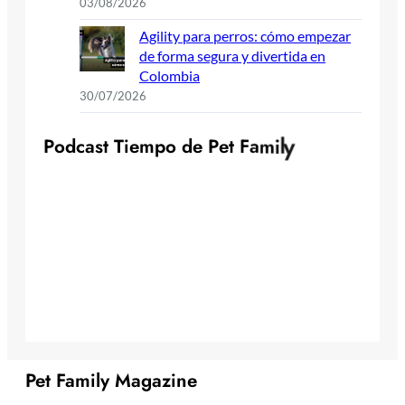
03/08/2026
Agility para perros: cómo empezar
de forma segura y divertida en
Colombia
30/07/2026
P
o
d
c
a
s
t
T
i
e
m
p
o
d
e
P
e
t
F
a
m
i
l
y
Pet Family Magazine