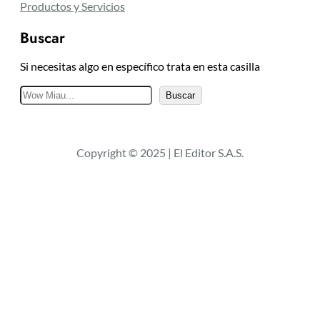
Productos y Servicios
Buscar
Si necesitas algo en específico trata en esta casilla
B
Buscar
u
s
c
Copyright © 2025 | El Editor S.A.S.
a
r