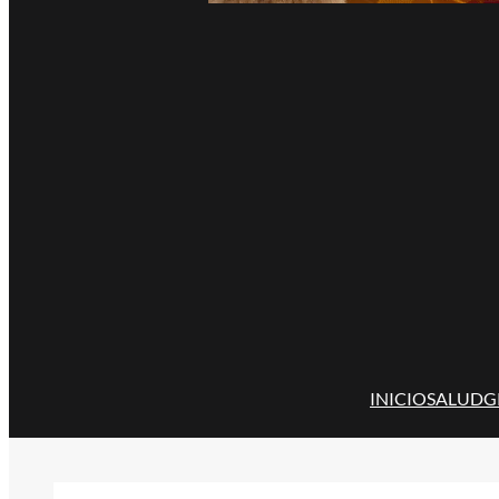
INICIO
SALUD
G