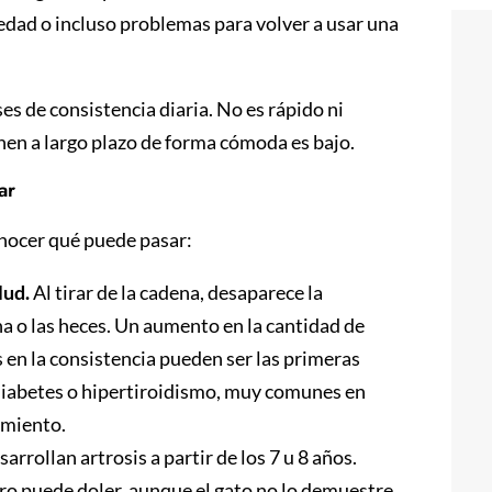
dad o incluso problemas para volver a usar una
 de consistencia diaria. No es rápido ni
enen a largo plazo de forma cómoda es bajo.
ar
onocer qué puede pasar:
lud.
Al tirar de la cadena, desaparece la
na o las heces. Un aumento en la cantidad de
s en la consistencia pueden ser las primeras
 diabetes o hipertiroidismo, muy comunes en
amiento.
rrollan artrosis a partir de los 7 u 8 años.
oro puede doler, aunque el gato no lo demuestre