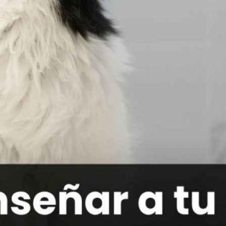
Publicidad
Social Media
TikTok
WhatsApp
Instagram
Spotify
YouTube
Facebook
Twitter
Clic para suscribirte a la revista
Revista