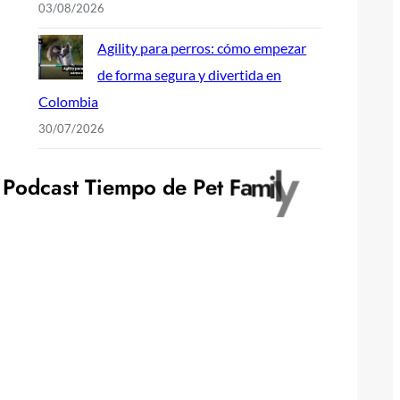
03/08/2026
Agility para perros: cómo empezar
de forma segura y divertida en
Colombia
30/07/2026
y
P
o
d
c
a
s
t
T
i
e
m
p
o
d
e
P
e
t
F
a
m
i
l