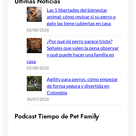
Últimas Noticias
Las 5 libertades del bienestar
animal: cómo revisar si su perro o
gato las tiene cubiertas en casa
03/08/2026
¿Por qué mi perro parece triste?
Señales que valen la pena observar
y qué puede hacer una familia en
casa
03/08/2026
Agility para perros: cómo empezar
de forma segura y divertida en
Colombia
30/07/2026
P
o
d
c
a
s
t
T
i
e
m
p
o
d
e
P
e
t
F
a
m
i
l
y