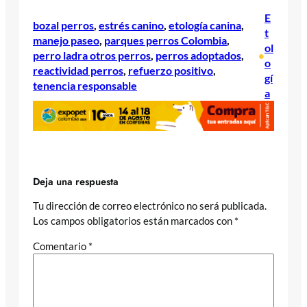
E
bozal perros
, 
estrés canino
, 
etología canina
, 
t
manejo paseo
, 
parques perros Colombia
, 
ol
perro ladra otros perros
, 
perros adoptados
, 
•
o
reactividad perros
, 
refuerzo positivo
, 
gí
tenencia responsable
a
Deja una respuesta
Tu dirección de correo electrónico no será publicada.
Los campos obligatorios están marcados con
*
Comentario
*