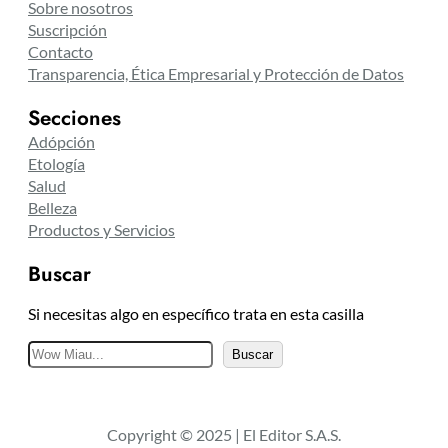
Sobre nosotros
Suscripción
Contacto
Transparencia, Ética Empresarial y Protección de Datos
Secciones
Adópción
Etología
Salud
Belleza
Productos y Servicios
Buscar
Si necesitas algo en específico trata en esta casilla
B
Buscar
u
s
c
Copyright © 2025 | El Editor S.A.S.
a