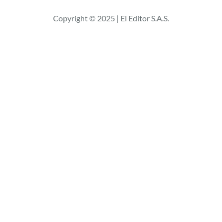
c
Copyright © 2025 | El Editor S.A.S.
a
r