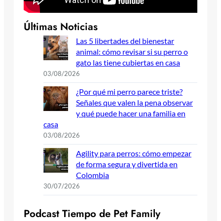
Últimas Noticias
Las 5 libertades del bienestar
animal: cómo revisar si su perro o
gato las tiene cubiertas en casa
03/08/2026
¿Por qué mi perro parece triste?
Señales que valen la pena observar
y qué puede hacer una familia en
casa
03/08/2026
Agility para perros: cómo empezar
de forma segura y divertida en
Colombia
30/07/2026
P
o
d
c
a
s
t
T
i
e
m
p
o
d
e
P
e
t
F
a
m
i
l
y