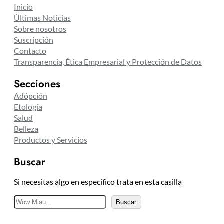
Inicio
Últimas Noticias
Sobre nosotros
Suscripción
Contacto
Transparencia, Ética Empresarial y Protección de Datos
Secciones
Adópción
Etología
Salud
Belleza
Productos y Servicios
Buscar
Si necesitas algo en específico trata en esta casilla
B
Buscar
u
s