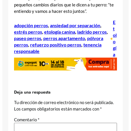
pequeños cambios diarios que le dicen a tu perro: “te
entiendo y vamos a hacer esto juntos”.
E
adopción perros
, 
ansiedad por separación
, 
t
estrés perros
, 
etología canina
, 
ladrido perros
, 
ol
paseo perros
, 
perros apartamento
, 
pólvora
•
o
perros
, 
refuerzo positivo perros
, 
tenencia
gí
responsable
a
Deja una respuesta
Tu dirección de correo electrónico no será publicada.
Los campos obligatorios están marcados con
*
Comentario
*