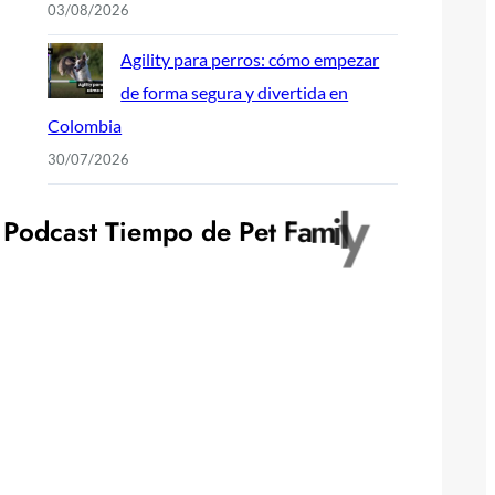
03/08/2026
Agility para perros: cómo empezar
de forma segura y divertida en
Colombia
30/07/2026
P
o
d
c
a
s
t
T
i
e
m
p
o
d
e
P
e
t
F
a
m
i
l
y