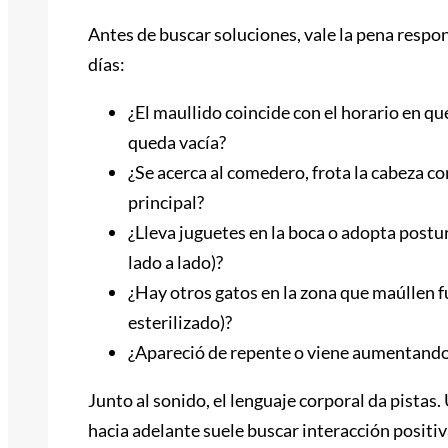
Antes de buscar soluciones, vale la pena resp
días:
¿El maullido coincide con el horario en q
queda vacía?
¿Se acerca al comedero, frota la cabeza co
principal?
¿Lleva juguetes en la boca o adopta postu
lado a lado)?
¿Hay otros gatos en la zona que maúllen fu
esterilizado)?
¿Apareció de repente o viene aumentand
Junto al sonido, el lenguaje corporal da pistas. 
hacia adelante suele buscar interacción positiv