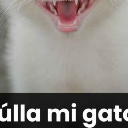
Publicidad
Social Media
TikTok
WhatsApp
Instagram
Spotify
YouTube
Facebook
Twitter
Clic para suscribirte a la revista
Revista