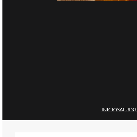
INICIO
SALUD
G