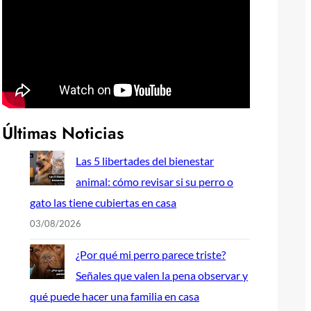
Últimas Noticias
Las 5 libertades del bienestar
animal: cómo revisar si su perro o
gato las tiene cubiertas en casa
03/08/2026
¿Por qué mi perro parece triste?
Señales que valen la pena observar y
qué puede hacer una familia en casa