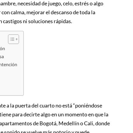
hambre, necesidad de juego, celo, estrés o algo
 con calma, mejorar el descanso de toda la
in castigos ni soluciones rápidas.
ión
sa
intención
te a la puerta del cuarto no está “poniéndose
tiene para decirte algo en un momento en que la
En apartamentos de Bogotá, Medellín o Cali, donde
e sonido se vuelve más notorio y puede