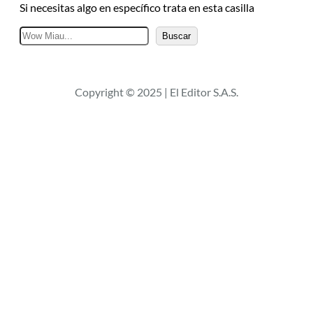
Si necesitas algo en específico trata en esta casilla
B
Buscar
u
s
c
Copyright © 2025 | El Editor S.A.S.
a
r