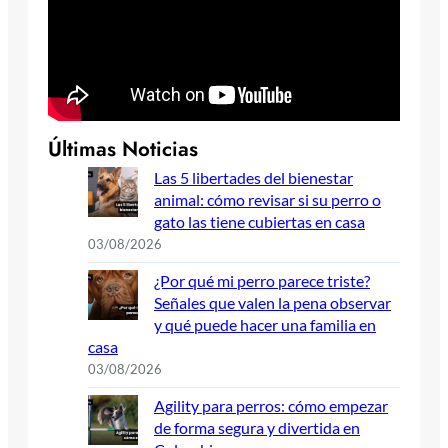
Últimas Noticias
Las 5 libertades del bienestar
animal: cómo revisar si su perro o
gato las tiene cubiertas en casa
03/08/2026
¿Por qué mi perro parece triste?
Señales que valen la pena observar
y qué puede hacer una familia en
casa
03/08/2026
Agility para perros: cómo empezar
de forma segura y divertida en