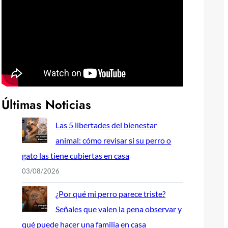
Últimas Noticias
Las 5 libertades del bienestar
animal: cómo revisar si su perro o
gato las tiene cubiertas en casa
03/08/2026
¿Por qué mi perro parece triste?
Señales que valen la pena observar y
qué puede hacer una familia en casa