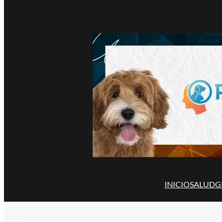
INICIO
SALUD
G