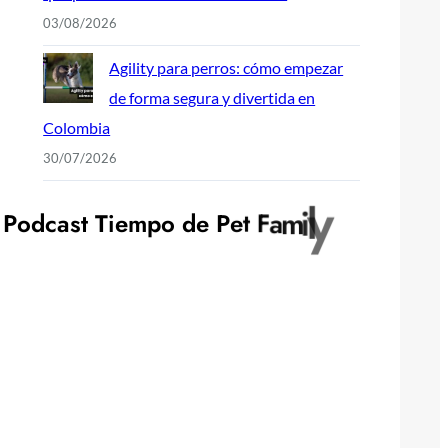
03/08/2026
Agility para perros: cómo empezar
de forma segura y divertida en
Colombia
30/07/2026
P
o
d
c
a
s
t
T
i
e
m
p
o
d
e
P
e
t
F
a
m
i
l
y