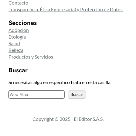
Contacto
Transparencia, Ética Empresarial y Protección de Datos
Secciones
Adópción
Etología
Salud
Belleza
Productos y Servicios
Buscar
Si necesitas algo en específico trata en esta casilla
B
Buscar
u
s
c
Copyright © 2025 | El Editor S.A.S.
a
r