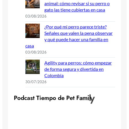
animal: cómo revisar si su perro o
gato las tiene cubiertas en casa
03/08/2026
¿Por qué mi perro parece triste?
Señales que valen la pena observar
y qué puede hacer una familia en
casa
03/08/2026
Agility para perros: cómo empezar
de forma segura y divertida en
Colombia
30/07/2026
y
l
i
m
P
o
d
c
a
s
t
T
i
e
m
p
o
d
e
P
e
t
F
a