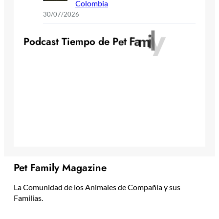
Colombia
30/07/2026
y
l
i
m
P
o
d
c
a
s
t
T
i
e
m
p
o
d
e
P
e
t
F
a
Pet Family Magazine
La Comunidad de los Animales de Compañía y sus
Familias.