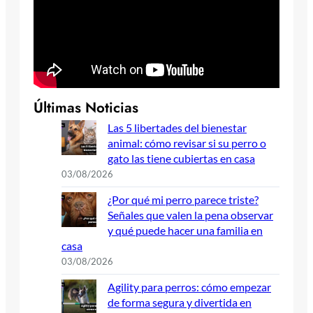
Últimas Noticias
Las 5 libertades del bienestar
animal: cómo revisar si su perro o
gato las tiene cubiertas en casa
03/08/2026
¿Por qué mi perro parece triste?
Señales que valen la pena observar
y qué puede hacer una familia en
casa
03/08/2026
Agility para perros: cómo empezar
de forma segura y divertida en