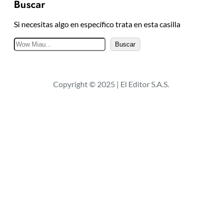
Buscar
Si necesitas algo en específico trata en esta casilla
B
Buscar
u
s
c
Copyright © 2025 | El Editor S.A.S.
a
r