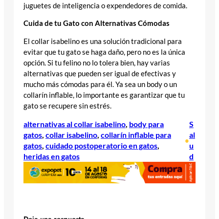
juguetes de inteligencia o expendedores de comida.
Cuida de tu Gato con Alternativas Cómodas
El collar isabelino es una solución tradicional para
evitar que tu gato se haga daño, pero no es la única
opción. Si tu felino no lo tolera bien, hay varias
alternativas que pueden ser igual de efectivas y
mucho más cómodas para él. Ya sea un body o un
collarín inflable, lo importante es garantizar que tu
gato se recupere sin estrés.
alternativas al collar isabelino
, 
body para
S
gatos
, 
collar isabelino
, 
collarín inflable para
al
•
gatos
, 
cuidado postoperatorio en gatos
, 
u
heridas en gatos
d
Deja una respuesta