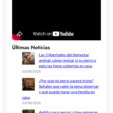
Últimas Noticias
Las 5 libertades del bienestar
animal: cómo revisar si su perro o
gato las tiene cubiertas en casa
03/08/2026
¿Por qué mi perro parece triste?
Señales que valen la pena observar
y qué puede hacer una familia en
casa
03/08/2026
Agility para perros: cómo empezar