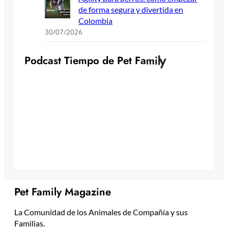
de forma segura y divertida en
Colombia
30/07/2026
P
o
d
c
a
s
t
T
i
e
m
p
o
d
e
P
e
t
F
a
m
i
l
y
Pet Family Magazine
La Comunidad de los Animales de Compañía y sus
Familias.