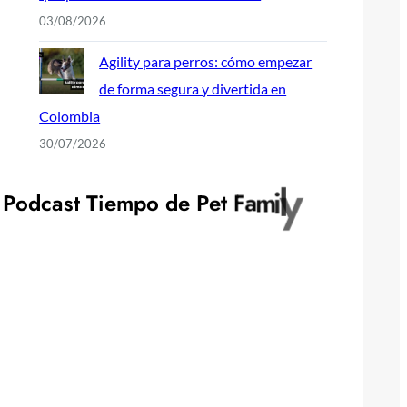
03/08/2026
Agility para perros: cómo empezar
de forma segura y divertida en
Colombia
30/07/2026
P
o
d
c
a
s
t
T
i
e
m
p
o
d
e
P
e
t
F
a
m
i
l
y