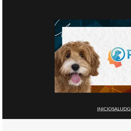
INICIO
SALUD
G