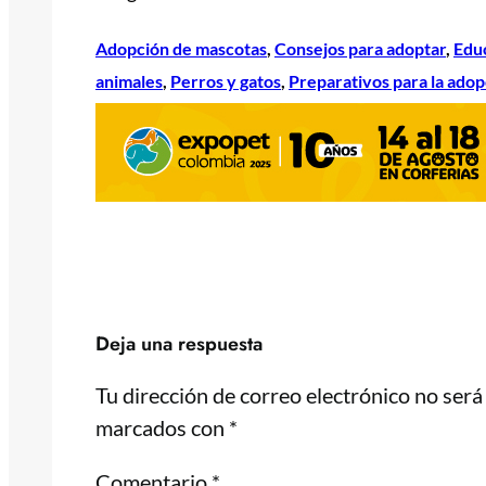
Adopción de mascotas
, 
Consejos para adoptar
, 
Edu
animales
, 
Perros y gatos
, 
Preparativos para la adop
Deja una respuesta
Tu dirección de correo electrónico no será
marcados con
*
Comentario
*