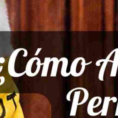
Publicidad
Social Media
TikTok
WhatsApp
Instagram
Spotify
YouTube
Facebook
Twitter
Clic para suscribirte a la revista
Revista