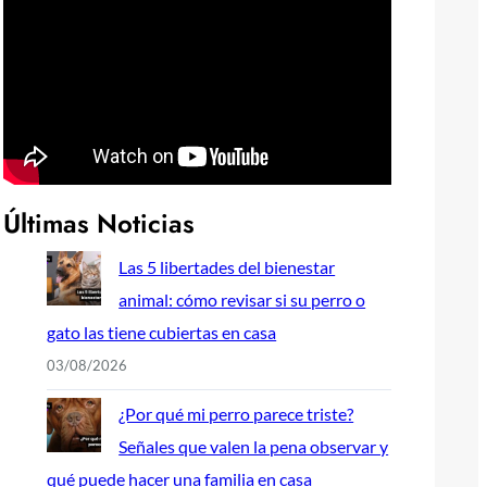
Últimas Noticias
Las 5 libertades del bienestar
animal: cómo revisar si su perro o
gato las tiene cubiertas en casa
03/08/2026
¿Por qué mi perro parece triste?
Señales que valen la pena observar y
qué puede hacer una familia en casa