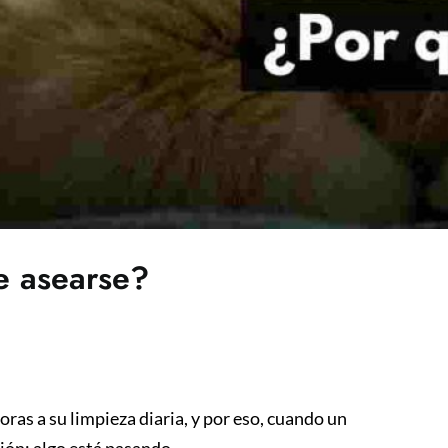
de asearse?
ras a su limpieza diaria, y por eso, cuando un
ción: algo está pasando.