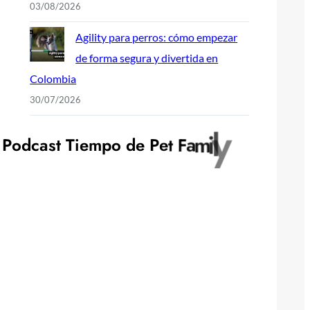
03/08/2026
Agility para perros: cómo empezar
de forma segura y divertida en
Colombia
30/07/2026
P
o
d
c
a
s
t
T
i
e
m
p
o
d
e
P
e
t
F
a
m
i
l
y