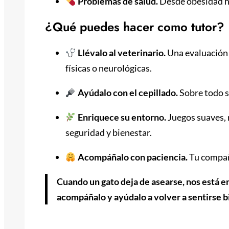
Problemas de salud.
Desde obesidad ha
¿Qué puedes hacer como tutor?
Llévalo al veterinario.
Una evaluación 
físicas o neurológicas.
Ayúdalo con el cepillado.
Sobre todo si
Enriquece su entorno.
Juegos suaves, 
seguridad y bienestar.
Acompáñalo con paciencia.
Tu compañ
Cuando un gato deja de asearse, nos está e
acompáñalo y ayúdalo a volver a sentirse 