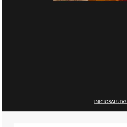
INICIO
SALUD
G