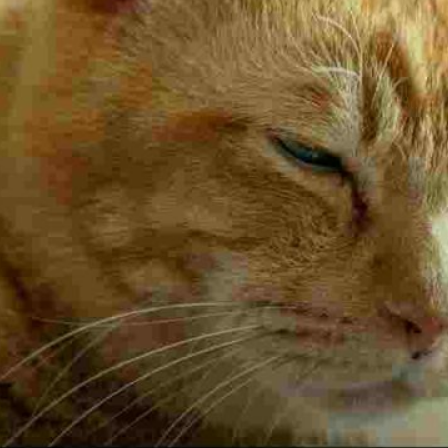
Publicidad
Social Media
TikTok
WhatsApp
Instagram
Spotify
YouTube
Facebook
Twitter
Clic para suscribirte a la revista
Revista