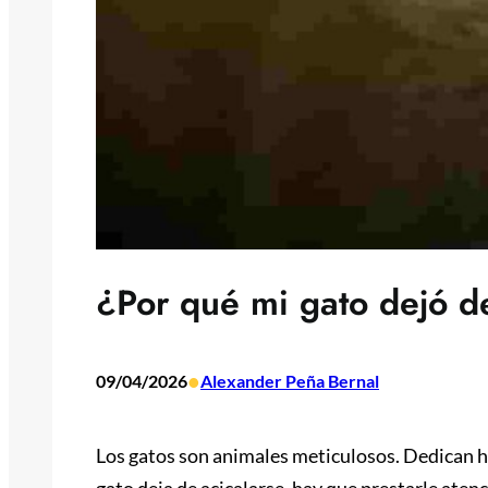
¿Por qué mi gato dejó 
•
09/04/2026
Alexander Peña Bernal
Los gatos son animales meticulosos. Dedican ho
gato deja de acicalarse, hay que prestarle aten