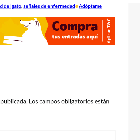
•
d del gato
, 
señales de enfermedad
Adóptame
 publicada.
Los campos obligatorios están