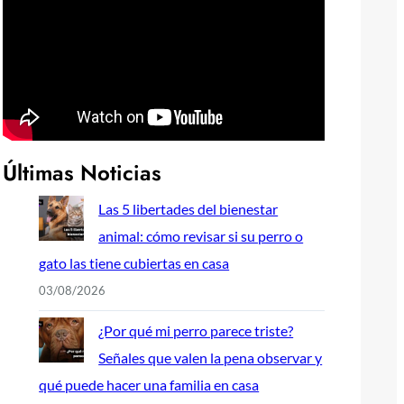
Últimas Noticias
Las 5 libertades del bienestar
animal: cómo revisar si su perro o
gato las tiene cubiertas en casa
03/08/2026
¿Por qué mi perro parece triste?
Señales que valen la pena observar y
qué puede hacer una familia en casa