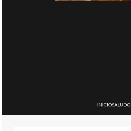
INICIO
SALUD
G