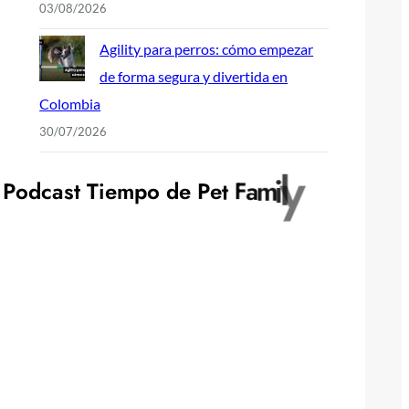
03/08/2026
Agility para perros: cómo empezar
de forma segura y divertida en
Colombia
30/07/2026
P
o
d
c
a
s
t
T
i
e
m
p
o
d
e
P
e
t
F
a
m
i
l
y