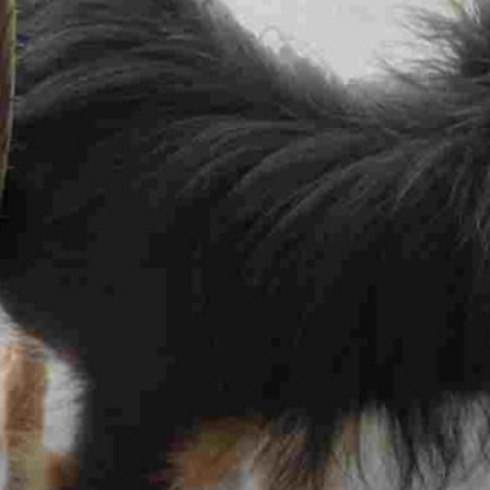
Publicidad
Social Media
TikTok
WhatsApp
Instagram
Spotify
YouTube
Facebook
Twitter
Clic para suscribirte a la revista
Revista