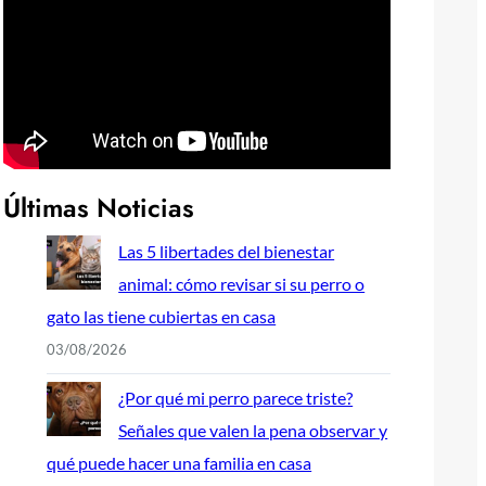
Últimas Noticias
Las 5 libertades del bienestar
animal: cómo revisar si su perro o
gato las tiene cubiertas en casa
03/08/2026
¿Por qué mi perro parece triste?
Señales que valen la pena observar y
qué puede hacer una familia en casa