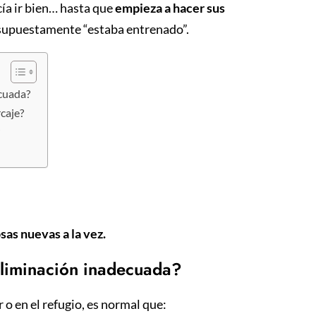
ía ir bien… hasta que
empieza a hacer sus
o supuestamente “estaba entrenado”.
ecuada?
rcaje?
?
as nuevas a la vez.
eliminación inadecuada?
o en el refugio, es normal que: