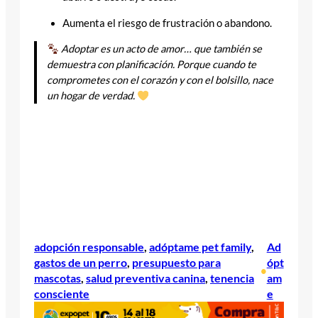
Aumenta el riesgo de frustración o abandono.
Adoptar es un acto de amor… que también se
demuestra con planificación. Porque cuando te
comprometes con el corazón y con el bolsillo, nace
un hogar de verdad.
adopción responsable
, 
adóptame pet family
, 
Ad
gastos de un perro
, 
presupuesto para
ópt
•
mascotas
, 
salud preventiva canina
, 
tenencia
am
consciente
e