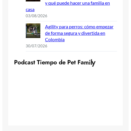
y qué puede hacer una familia en
casa
03/08/2026
Agility para perros: cómo empezar
de forma segura y divertida en
Colombia
30/07/2026
y
l
i
m
P
o
d
c
a
s
t
T
i
e
m
p
o
d
e
P
e
t
F
a