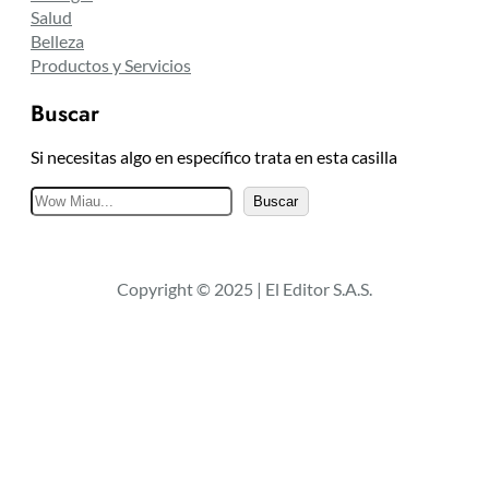
Salud
Belleza
Productos y Servicios
Buscar
Si necesitas algo en específico trata en esta casilla
B
Buscar
u
s
c
Copyright © 2025 | El Editor S.A.S.
a
r