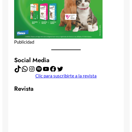
Publicidad
Social Media
TikTok
WhatsApp
Instagram
Spotify
YouTube
Facebook
Twitter
Clic para suscribirte a la revista
Revista