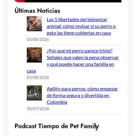
Últimas Noticias
Las 5 libertades del bienestar
animal: cómo revisar si su perro o
gato las tiene cubiertas en casa
03/08/2026
¿Por qué mi perro parece triste?
Señales que valen la pena observar
y qué puede hacer una familia en
casa
03/08/2026
Agility para perros: cómo empezar
de forma segura y divertida en
Colombia
30/07/2026
P
o
d
c
a
s
t
T
i
e
m
p
o
d
e
P
e
t
F
a
m
i
l
y