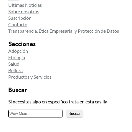
Últimas Noticias
Sobre nosotros
Suscripción
Contacto
Transparencia, Ética Empresarial y Protección de Datos
Secciones
Adópción
Etología
Salud
Belleza
Productos y Servicios
Buscar
Si necesitas algo en específico trata en esta casilla
B
Buscar
u
s
c