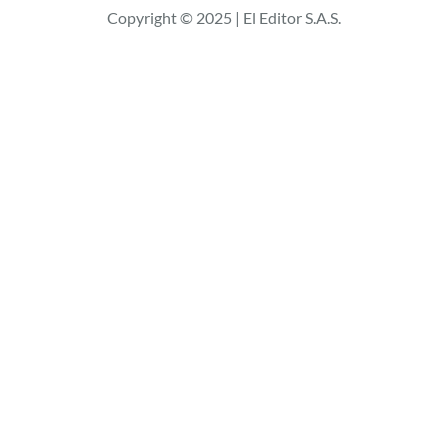
Copyright © 2025 | El Editor S.A.S.
a
r