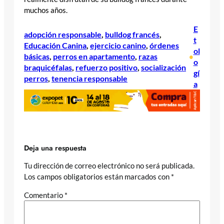
muchos años.
E
adopción responsable
, 
bulldog francés
, 
t
Educación Canina
, 
ejercicio canino
, 
órdenes
ol
básicas
, 
perros en apartamento
, 
razas
•
o
braquicéfalas
, 
refuerzo positivo
, 
socialización
gí
perros
, 
tenencia responsable
a
Deja una respuesta
Tu dirección de correo electrónico no será publicada.
Los campos obligatorios están marcados con
*
Comentario
*