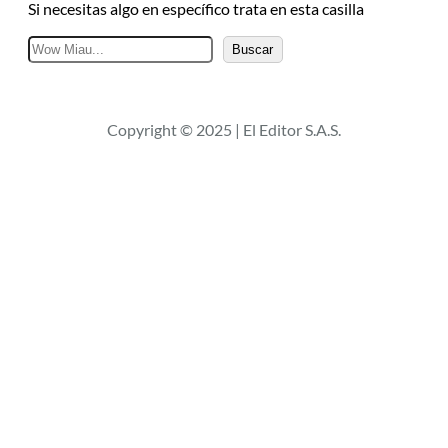
Si necesitas algo en específico trata en esta casilla
B
Buscar
u
s
c
Copyright © 2025 | El Editor S.A.S.
a
r