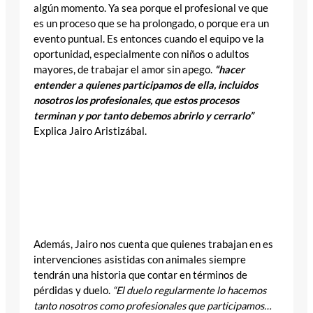
algún momento. Ya sea porque el profesional ve que
es un proceso que se ha prolongado, o porque era un
evento puntual. Es entonces cuando el equipo ve la
oportunidad, especialmente con niños o adultos
mayores, de trabajar el amor sin apego.
“hacer
entender a quienes participamos de ella, incluidos
nosotros los profesionales, que estos procesos
terminan y por tanto debemos abrirlo y cerrarlo”
Explica Jairo Aristizábal.
“Lo anterior implica un duelo básico, pero también
cuando hacemos programas extensos que llevan
meses o años, debemos saber que vamos a dejar de
ver a los animales y a quienes participaron en las
intervenciones.” Jairo Aristizábal.
Además, Jairo nos cuenta que quienes trabajan en es
intervenciones asistidas con animales siempre
tendrán una historia que contar en términos de
pérdidas y duelo.
“El duelo regularmente lo hacemos
tanto nosotros como profesionales que participamos…