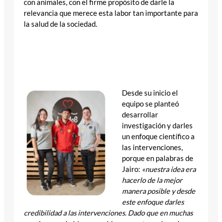
con animales, con el firme propósito de darle la
relevancia que merece esta labor tan importante para
la salud de la sociedad.
“Queríamos darle fuerza al perro de ayuda social, que
son tanto perros de asistencia como perros de
intervenciones asistidas con animales” afirma Jairo
Aristizábal.
Desde su inicio el
equipo se planteó
desarrollar
investigación y darles
un enfoque científico a
las intervenciones,
porque en palabras de
Jairo:
«nuestra idea era
hacerlo de la mejor
manera posible y desde
este enfoque darles
credibilidad a las intervenciones. Dado que en muchas