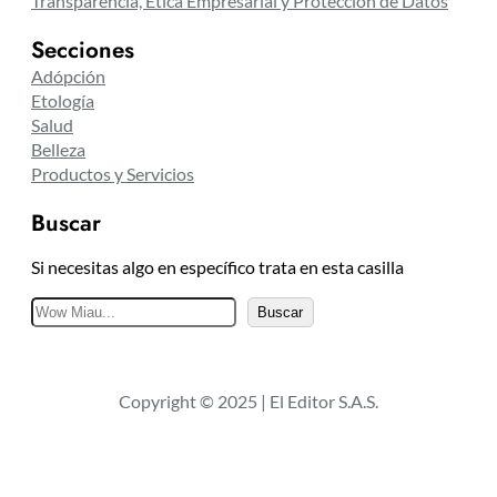
Transparencia, Ética Empresarial y Protección de Datos
Secciones
Adópción
Etología
Salud
Belleza
Productos y Servicios
Buscar
Si necesitas algo en específico trata en esta casilla
B
Buscar
u
s
c
Copyright © 2025 | El Editor S.A.S.
a
r