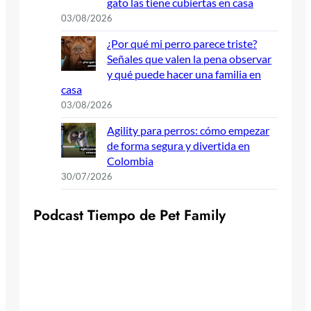
gato las tiene cubiertas en casa
03/08/2026
¿Por qué mi perro parece triste?
Señales que valen la pena observar
y qué puede hacer una familia en
casa
03/08/2026
Agility para perros: cómo empezar
de forma segura y divertida en
Colombia
30/07/2026
P
o
d
c
a
s
t
T
i
e
m
p
o
d
e
P
e
t
F
a
m
i
l
y