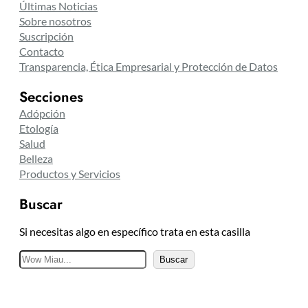
Últimas Noticias
Sobre nosotros
Suscripción
Contacto
Transparencia, Ética Empresarial y Protección de Datos
Secciones
Adópción
Etología
Salud
Belleza
Productos y Servicios
Buscar
Si necesitas algo en específico trata en esta casilla
B
Buscar
u
s
c