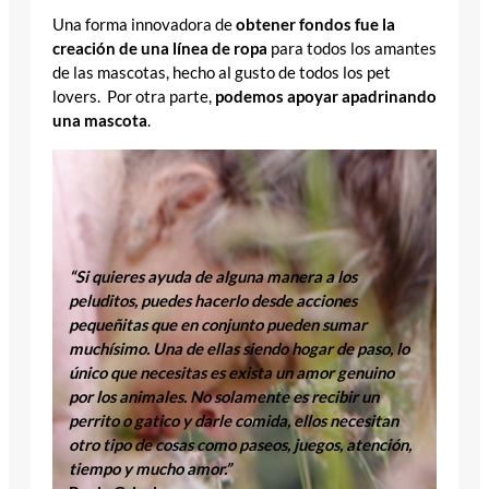
Una forma innovadora de
obtener fondos fue la
creación de una línea de ropa
para todos los amantes
de las mascotas, hecho al gusto de todos los pet
lovers. Por otra parte,
podemos apoyar apadrinando
una mascota
.
“Si quieres ayuda de alguna manera a los
peluditos, puedes hacerlo desde acciones
pequeñitas que en conjunto pueden sumar
muchísimo. Una de ellas siendo hogar de paso, lo
único que necesitas es exista un amor genuino
por los animales. No solamente es recibir un
perrito o gatico y darle comida, ellos necesitan
otro tipo de cosas como paseos, juegos, atención,
tiempo y mucho amor.”