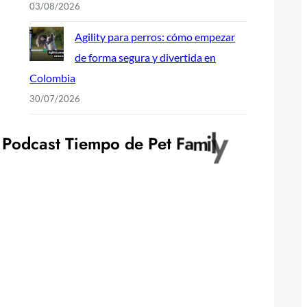
03/08/2026
Agility para perros: cómo empezar
de forma segura y divertida en
Colombia
30/07/2026
P
o
d
c
a
s
t
T
i
e
m
p
o
d
e
P
e
t
F
a
m
i
l
y