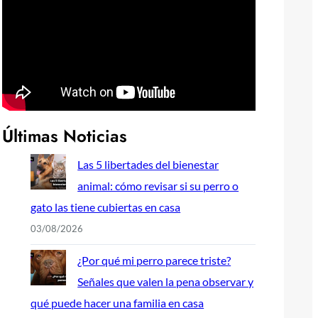
Últimas Noticias
Las 5 libertades del bienestar
animal: cómo revisar si su perro o
gato las tiene cubiertas en casa
03/08/2026
¿Por qué mi perro parece triste?
Señales que valen la pena observar y
qué puede hacer una familia en casa