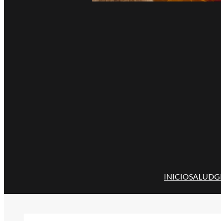
INICIO
SALUD
G