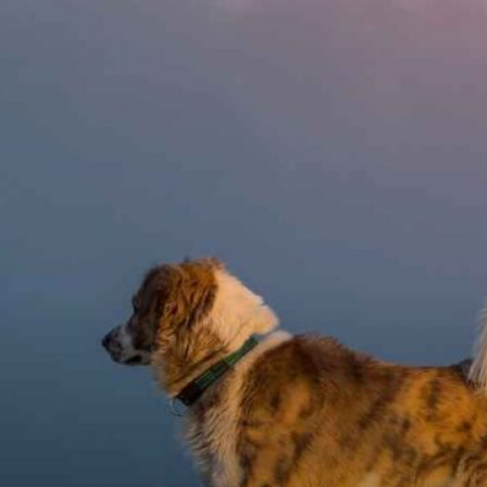
Publicidad
Social Media
TikTok
WhatsApp
Instagram
Spotify
YouTube
Facebook
Twitter
Clic para suscribirte a la revista
Revista