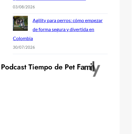
03/08/2026
Agility para perros: cómo empezar
de forma segura y divertida en
Colombia
30/07/2026
P
o
d
c
a
s
t
T
i
e
m
p
o
d
e
P
e
t
F
a
m
i
l
y