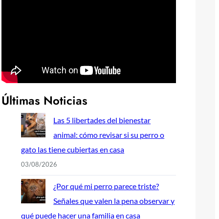
Últimas Noticias
Las 5 libertades del bienestar
animal: cómo revisar si su perro o
gato las tiene cubiertas en casa
03/08/2026
¿Por qué mi perro parece triste?
Señales que valen la pena observar y
qué puede hacer una familia en casa