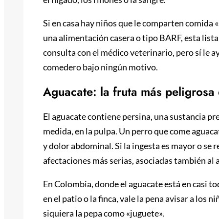
Si en casa hay niños que le comparten comida «
una alimentación casera o tipo BARF, esta lista
consulta con el médico veterinario, pero sí le a
comedero bajo ningún motivo.
Aguacate: la fruta más peligrosa d
El aguacate contiene persina, una sustancia pre
medida, en la pulpa. Un perro que come aguac
y dolor abdominal. Si la ingesta es mayor o se re
afectaciones más serias, asociadas también al a
En Colombia, donde el aguacate está en casi to
en el patio o la finca, vale la pena avisar a los 
siquiera la pepa como «juguete».