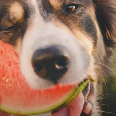
Publicidad
Social Media
TikTok
WhatsApp
Instagram
Spotify
YouTube
Facebook
Twitter
Clic para suscribirte a la revista
Revista