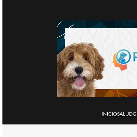
INICIO
SALUD
G