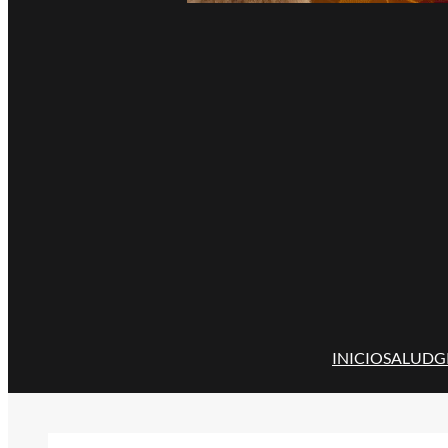
INICIO
SALUD
G