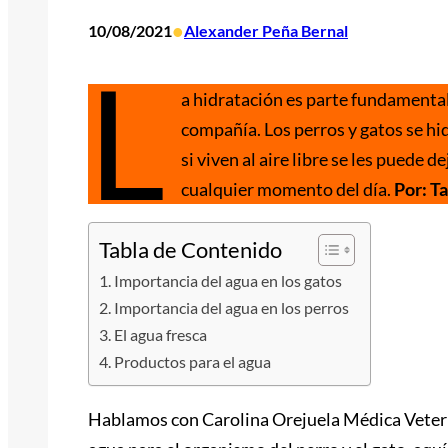
•
10/08/2021
Alexander Peña Bernal
L
a hidratación es parte fundamental
compañía. Los perros y gatos se h
si viven al aire libre se les puede 
cualquier momento del día.
Por: T
Tabla de Contenido
Importancia del agua en los gatos
Importancia del agua en los perros
El agua fresca
Productos para el agua
Hablamos con Carolina Orejuela Médica Veterin