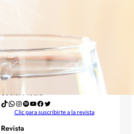
Publicidad
Social Media
TikTok
WhatsApp
Instagram
Spotify
YouTube
Facebook
Twitter
Clic para suscribirte a la revista
Revista