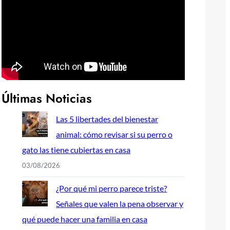
Últimas Noticias
Las 5 libertades del bienestar
animal: cómo revisar si su perro o
gato las tiene cubiertas en casa
03/08/2026
¿Por qué mi perro parece triste?
Señales que valen la pena observar y
qué puede hacer una familia en casa