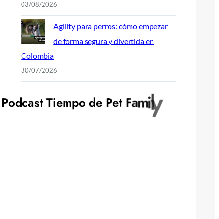
03/08/2026
Agility para perros: cómo empezar
de forma segura y divertida en
Colombia
30/07/2026
P
o
d
c
a
s
t
T
i
e
m
p
o
d
e
P
e
t
F
a
m
i
l
y