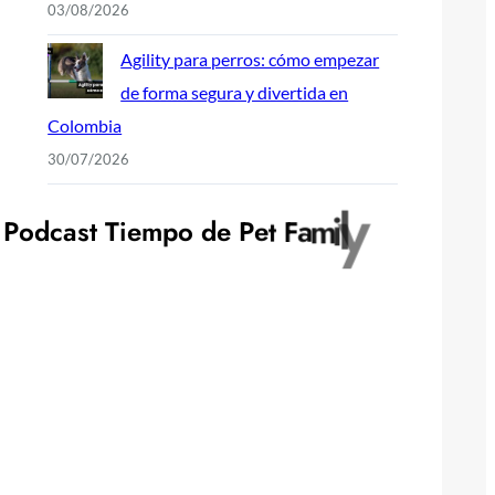
03/08/2026
Agility para perros: cómo empezar
de forma segura y divertida en
Colombia
30/07/2026
P
o
d
c
a
s
t
T
i
e
m
p
o
d
e
P
e
t
F
a
m
i
l
y