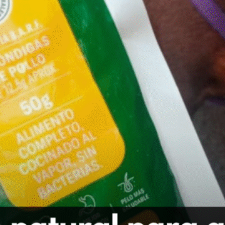
Publicidad
Social Media
TikTok
WhatsApp
Instagram
Spotify
YouTube
Facebook
Twitter
Clic para suscribirte a la revista
Revista