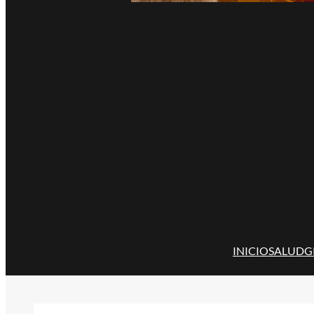
INICIO
SALUD
G