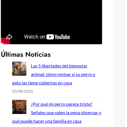
Últimas Noticias
Las 5 libertades del bienestar
animal: cómo revisar si su perro o
gato las tiene cubiertas en casa
03/08/2026
¿Por qué mi perro parece triste?
Señales que valen la pena observar y
qué puede hacer una familia en casa