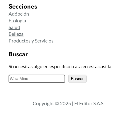
Secciones
Adópción
Etología
Salud
Belleza
Productos y Servicios
Buscar
Si necesitas algo en específico trata en esta casilla
B
Buscar
u
s
c
Copyright © 2025 | El Editor S.A.S.
a
r