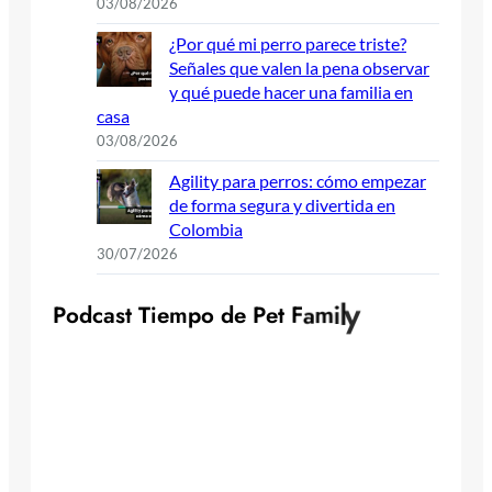
03/08/2026
¿Por qué mi perro parece triste?
Señales que valen la pena observar
y qué puede hacer una familia en
casa
03/08/2026
Agility para perros: cómo empezar
de forma segura y divertida en
Colombia
30/07/2026
P
o
d
c
a
s
t
T
i
e
m
p
o
d
e
P
e
t
F
a
m
i
l
y