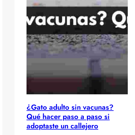
¿Gato adulto sin vacunas?
Qué hacer paso a paso si
adoptaste un callejero