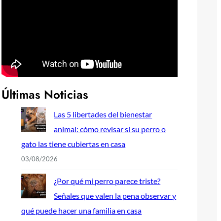
Últimas Noticias
Las 5 libertades del bienestar
animal: cómo revisar si su perro o
gato las tiene cubiertas en casa
03/08/2026
¿Por qué mi perro parece triste?
Señales que valen la pena observar y
qué puede hacer una familia en casa