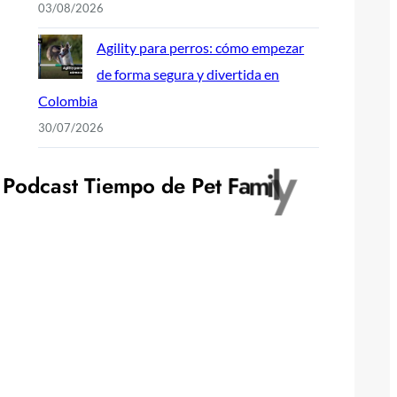
03/08/2026
Agility para perros: cómo empezar
de forma segura y divertida en
Colombia
30/07/2026
P
o
d
c
a
s
t
T
i
e
m
p
o
d
e
P
e
t
F
a
m
i
l
y