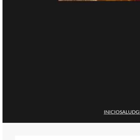
INICIO
SALUD
G