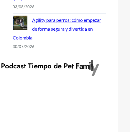
03/08/2026
Agility para perros: cómo empezar
de forma segura y divertida en
Colombia
30/07/2026
P
o
d
c
a
s
t
T
i
e
m
p
o
d
e
P
e
t
F
a
m
i
l
y