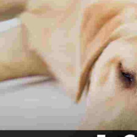
Publicidad
Social Media
TikTok
WhatsApp
Instagram
Spotify
YouTube
Facebook
Twitter
Clic para suscribirte a la revista
Revista