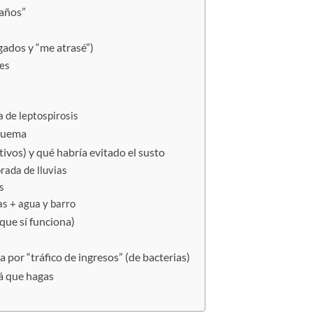
 años”
gados y “me atrasé”)
les
a de leptospirosis
squema
ativos) y qué habría evitado el susto
rada de lluvias
s
as + agua y barro
que sí funciona)
 por “tráfico de ingresos” (de bacterias)
á que hagas