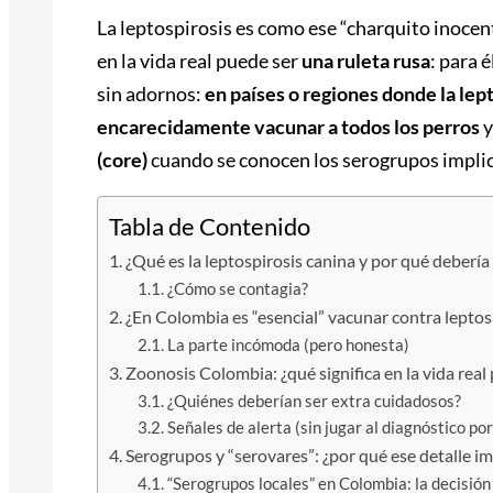
La leptospirosis es como ese “charquito inoce
en la vida real puede ser
una ruleta rusa
: para 
sin adornos:
en países o regiones donde la le
encarecidamente vacunar a todos los perros
y
(core)
cuando se conocen los serogrupos implic
Tabla de Contenido
¿Qué es la leptospirosis canina y por qué deberí
¿Cómo se contagia?
¿En Colombia es “esencial” vacunar contra leptos
La parte incómoda (pero honesta)
Zoonosis Colombia: ¿qué significa en la vida real 
¿Quiénes deberían ser extra cuidadosos?
Señales de alerta (sin jugar al diagnóstico por
Serogrupos y “serovares”: ¿por qué ese detalle i
“Serogrupos locales” en Colombia: la decisión