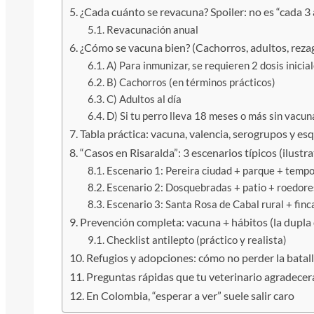
¿Cada cuánto se revacuna? Spoiler: no es “cada 3
Revacunación anual
¿Cómo se vacuna bien? (Cachorros, adultos, reza
A) Para inmunizar, se requieren 2 dosis inicia
B) Cachorros (en términos prácticos)
C) Adultos al día
D) Si tu perro lleva 18 meses o más sin vacun
Tabla práctica: vacuna, valencia, serogrupos y e
“Casos en Risaralda”: 3 escenarios típicos (ilustr
Escenario 1: Pereira ciudad + parque + tempo
Escenario 2: Dosquebradas + patio + roedore
Escenario 3: Santa Rosa de Cabal rural + finc
Prevención completa: vacuna + hábitos (la dupla 
Checklist antilepto (práctico y realista)
Refugios y adopciones: cómo no perder la batalla
Preguntas rápidas que tu veterinario agradecer
En Colombia, “esperar a ver” suele salir caro