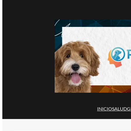
INICIO
SALUD
G