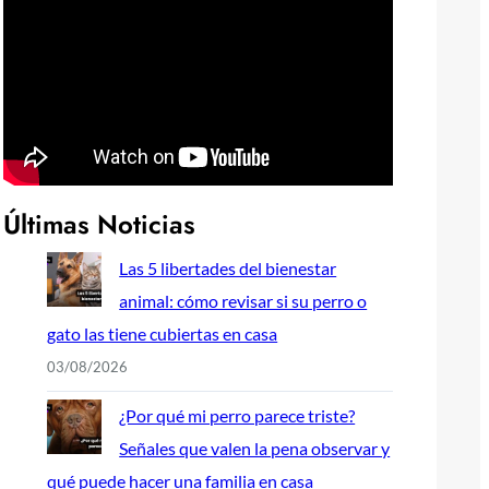
Últimas Noticias
Las 5 libertades del bienestar
animal: cómo revisar si su perro o
gato las tiene cubiertas en casa
03/08/2026
¿Por qué mi perro parece triste?
Señales que valen la pena observar y
qué puede hacer una familia en casa