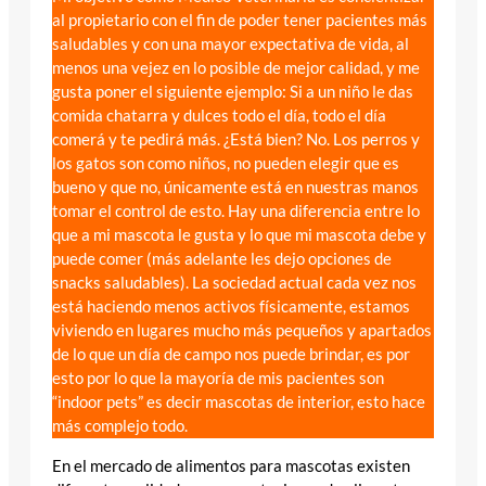
al propietario con el fin de poder tener pacientes más
saludables y con una mayor expectativa de vida, al
menos una vejez en lo posible de mejor calidad, y me
gusta poner el siguiente ejemplo: Si a un niño le das
comida chatarra y dulces todo el día, todo el día
comerá y te pedirá más. ¿Está bien? No. Los perros y
los gatos son como niños, no pueden elegir que es
bueno y que no, únicamente está en nuestras manos
tomar el control de esto. Hay una diferencia entre lo
que a mi mascota le gusta y lo que mi mascota debe y
puede comer (más adelante les dejo opciones de
snacks saludables). La sociedad actual cada vez nos
está haciendo menos activos físicamente, estamos
viviendo en lugares mucho más pequeños y apartados
de lo que un día de campo nos puede brindar, es por
esto por lo que la mayoría de mis pacientes son
“indoor pets” es decir mascotas de interior, esto hace
más complejo todo.
En el mercado de alimentos para mascotas existen