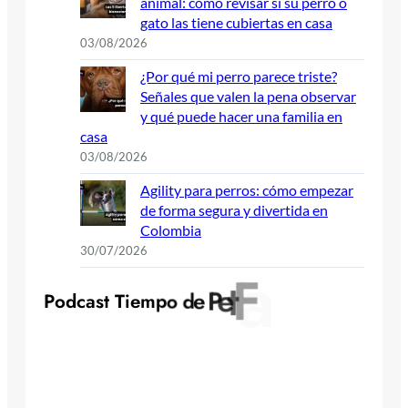
animal: cómo revisar si su perro o
gato las tiene cubiertas en casa
03/08/2026
¿Por qué mi perro parece triste?
Señales que valen la pena observar
y qué puede hacer una familia en
casa
03/08/2026
Agility para perros: cómo empezar
de forma segura y divertida en
Colombia
30/07/2026
y
l
i
m
a
P
o
d
c
a
s
t
T
i
e
m
p
o
d
e
P
e
t
F