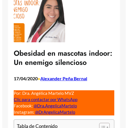
Obesidad en mascotas indoor:
Un enemigo silencioso
17/04/2020
Alexander Peña Bernal
•
Por: Dra. Angélica Martelo MVZ
Clic para contactar por WhatsApp
Facebook:
@Dra.AngelicaMartelo
Instagram:
@DrAngelicaMartelo
Tabla de Contenido