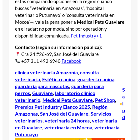
estás comparando opciones en la región cuando
buscas “veterinaria en Amazonas”, “hospital
veterinario Putumayo” o “consulta veterinaria en
Mocoa”—, vale la pena poner a
Medical Pets Guaviare
en el radar: no por moda, sino por operación y
disponibilidad comunicada.
Pet Industry+1
Contacto (según su información pública):
Cra 24 #26-69, San José del Guaviare
+57 311 492 6940
Facebook
clínica veterinaria Amazonía
, 
consulta
veterinaria
, 
Estética canina
, 
guardería canina
, 
guardería para mascotas
, 
guardería para
S
perros
, 
Guaviare
, 
laboratorio clínico
a
veterinario
, 
Medical Pets Guaviare
, 
Pet Shop
, 
l
•
Premios Pet Industry Elanco 2025
, 
Región
u
Amazonas
, 
San José del Guaviare
, 
Servicios
d
veterinarios
, 
veterinaria 24 horas
, 
veterinaria
en Guaviare
, 
veterinaria en Mocoa
, 
veterinaria
Putumayo