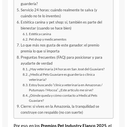
guardería?
Servicio 24 horas: cuándo realmente te salva (y
cuándo no te lo inventes)
Estética canina y pet shop: sí, también es parte del
bienestar (cuando se hace bien)
Estética canina
Pet shop y medicamentos
Lo que más nos gusta de este ganador: el premio
premia lo que sí importa
Preguntas frecuentes (FAQ) para posicionar y para
ayudarte de verdad
¿Hay veterinaria 24 horas en San José del Guaviare?
¿Medical Pets Guaviare es guardería o clínica
veterinaria?
Estoy buscando “clínica veterinaria en Amazonas /
Putumayo / Mocoa”. ¿Este artículo me sirve?
¿Dónde queda y cómo contacto a Medical Pets
Guaviare?
Cierre: si vives en la Amazonía, la tranquilidad se
construye con respaldo (no con suerte)
Por eso, en los
Premios Pet Industry Elanco 2025
, el