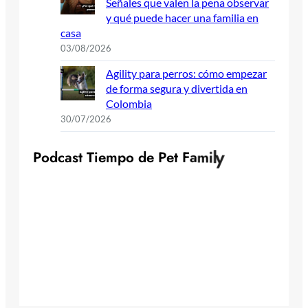
Señales que valen la pena observar
y qué puede hacer una familia en
casa
03/08/2026
Agility para perros: cómo empezar
de forma segura y divertida en
Colombia
30/07/2026
P
o
d
c
a
s
t
T
i
e
m
p
o
d
e
P
e
t
F
a
m
i
l
y