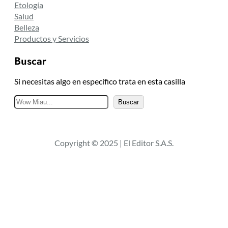
Etología
Salud
Belleza
Productos y Servicios
Buscar
Si necesitas algo en específico trata en esta casilla
B
Buscar
u
s
c
Copyright © 2025 | El Editor S.A.S.
a
r