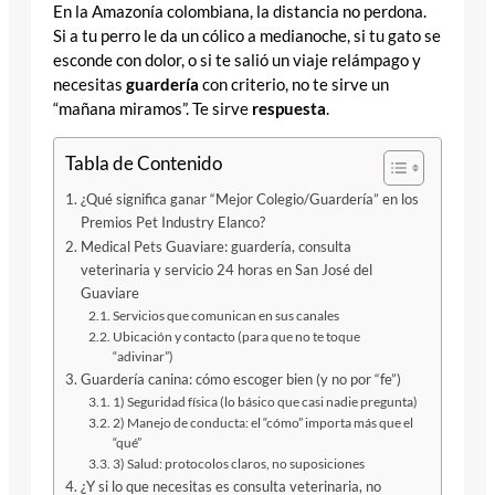
En la Amazonía colombiana, la distancia no perdona.
Si a tu perro le da un cólico a medianoche, si tu gato se
esconde con dolor, o si te salió un viaje relámpago y
necesitas
guardería
con criterio, no te sirve un
“mañana miramos”. Te sirve
respuesta
.
Tabla de Contenido
¿Qué significa ganar “Mejor Colegio/Guardería” en los
Premios Pet Industry Elanco?
Medical Pets Guaviare: guardería, consulta
veterinaria y servicio 24 horas en San José del
Guaviare
Servicios que comunican en sus canales
Ubicación y contacto (para que no te toque
“adivinar”)
Guardería canina: cómo escoger bien (y no por “fe”)
1) Seguridad física (lo básico que casi nadie pregunta)
2) Manejo de conducta: el “cómo” importa más que el
“qué”
3) Salud: protocolos claros, no suposiciones
¿Y si lo que necesitas es consulta veterinaria, no