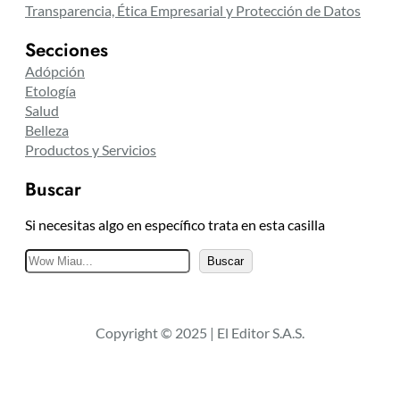
Transparencia, Ética Empresarial y Protección de Datos
Secciones
Adópción
Etología
Salud
Belleza
Productos y Servicios
Buscar
Si necesitas algo en específico trata en esta casilla
B
Buscar
u
s
c
Copyright © 2025 | El Editor S.A.S.
a
r