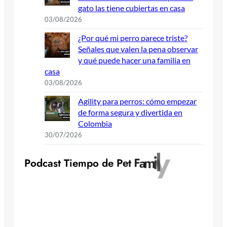
gato las tiene cubiertas en casa
03/08/2026
¿Por qué mi perro parece triste?
Señales que valen la pena observar
y qué puede hacer una familia en
casa
03/08/2026
Agility para perros: cómo empezar
de forma segura y divertida en
Colombia
30/07/2026
y
l
i
m
P
o
d
c
a
s
t
T
i
e
m
p
o
d
e
P
e
t
F
a