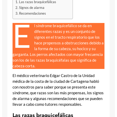
Las razas braquicefálicas
Signos de alarma
Recomendaciones
E
l síndrome braquicefálico se da en
diferentes razas y es un conjunto de
signos en el tracto respiratorio que los
hace propensos a obstrucciones debido a
la forma de su cabeza, su hocico y su
garganta. Los perros afectados con mayor frecuencia
son los de las razas braquicéfalas que significa de
cabeza corta.
El médico veterinario Edgar Castro de la Unidad
médica de la costa de la ciudad de Cartagena habló
con nosotros para saber porque se presenta este
síndrome, que razas son las más propensas, los signos
de alarma y algunas recomendaciones que se pueden
llevar a cabo como tutores responsables.
Las razas braquicefálicas